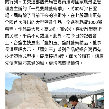
的行列。由交通部觀光局雲嘉南濱海國家風景區管
理處主辦的「一見雙雕藝術季」，將於6月2日登
場，屆時除了目前正夯的沙雕外，在七股鹽山更有
全國首次展出的大型鹽雕作品，全系列耗費1000噸
精鹽，作品最大尺寸高5米、寬9米，喜愛雕塑藝術
的民眾，千萬不可錯過。此外，在今日的記者會
上，台鹽生技展出「鹽如玉」鹽雕藝術精品，董事
長洪璽曜表示，「鹽如玉」系列作品經過台灣獨有
技術塑造成型後，硬度接近9度，僅次於鑽石，讓原
先便有驅邪意涵的鹽，更增添藝術價值。