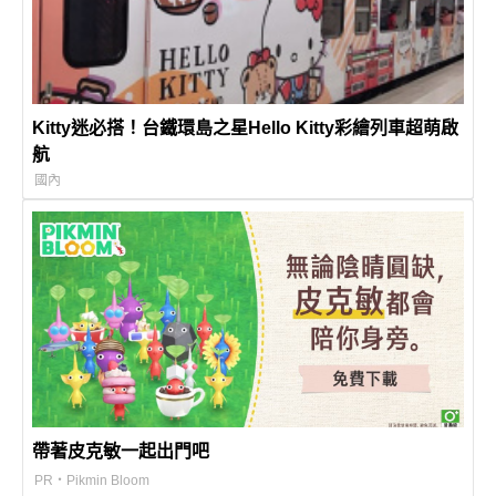
Kitty迷必搭！台鐵環島之星Hello Kitty彩繪列車超萌啟
航
國內
帶著皮克敏一起出門吧
PR・Pikmin Bloom