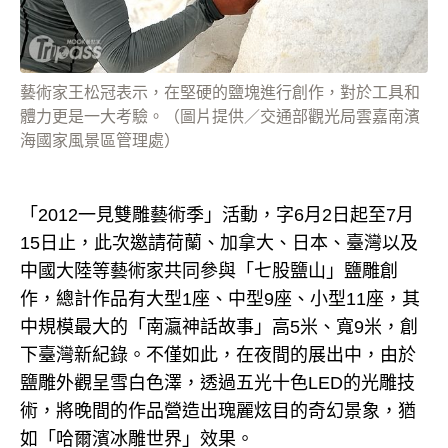
藝術家王松冠表示，在堅硬的鹽塊進行創作，對於工具和
體力更是一大考驗。（圖片提供／交通部觀光局雲嘉南濱
海國家風景區管理處）
「2012一見雙雕藝術季」活動，字6月2日起至7月
15日止，此次邀請荷蘭、加拿大、日本、臺灣以及
中國大陸等藝術家共同參與「七股鹽山」鹽雕創
作，總計作品有大型1座、中型9座、小型11座，其
中規模最大的「南瀛神話故事」高5米、寬9米，創
下臺灣新紀錄。不僅如此，在夜間的展出中，由於
鹽雕外觀呈雪白色澤，透過五光十色LED的光雕技
術，將晚間的作品營造出瑰麗炫目的奇幻景象，猶
如「哈爾濱冰雕世界」效果。