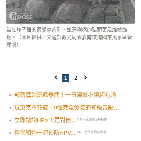
當紅炸子雞的憤怒鳥系列，齜牙咧嘴的豬頭更是維妙維
肖。（圖片提供／交通部觀光局雲嘉南濱海國家風景區管
理處）
1
2
部落驛站玩瘋泰武！一日漫遊小鎮超有趣
玩東京不花錢！9個完全免費的神級景點：
展望台絕美夜景、招財貓、皇居…一次收集
立即諮詢HPV！是對自...
PR・台灣癌症基金會
伴侶和妳一起預防HPV...
PR・台灣癌症基金會