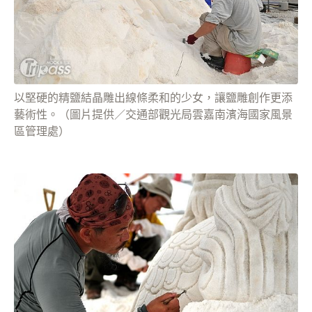
以堅硬的精鹽結晶雕出線條柔和的少女，讓鹽雕創作更添
藝術性。（圖片提供／交通部觀光局雲嘉南濱海國家風景
區管理處）