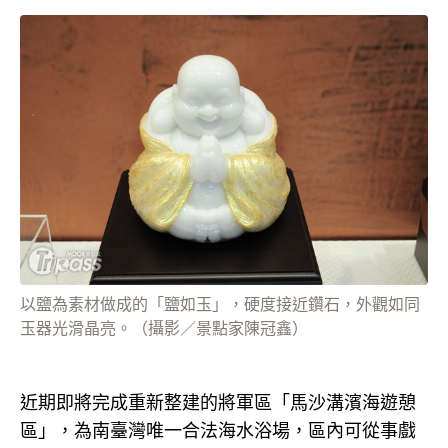
以鹽為素材做成的「鹽如玉」，硬度接近鑽石，外觀如同
玉器光滑晶亮。（攝影／景點家陳冠鑫）
近期即將完成重新整建的將軍區「馬沙溝濱海遊憩
區」，為南臺灣唯一合法海水浴場，區內可從事戲