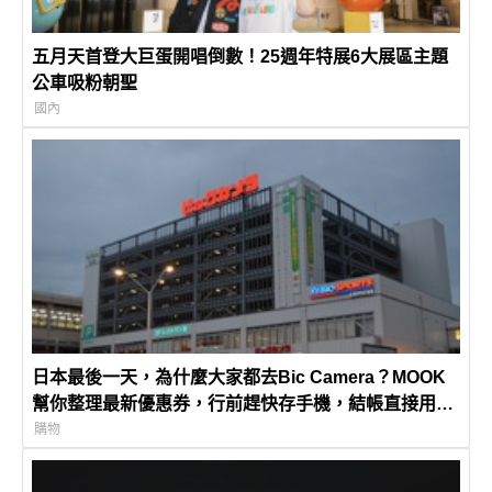
五月天首登大巨蛋開唱倒數！25週年特展6大展區主題
公車吸粉朝聖
國內
日本最後一天，為什麼大家都去Bic Camera？MOOK
幫你整理最新優惠券，行前趕快存手機，結帳直接用，
最高省10%
購物