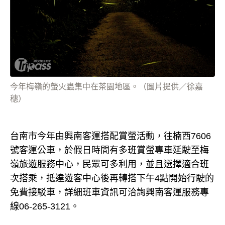
今年梅嶺的螢火蟲集中在茶園地區。（圖片提供／徐嘉
穗）
台南市今年由興南客運搭配賞螢活動，往楠西7606
號客運公車，於假日時間有多班賞螢專車延駛至梅
嶺旅遊服務中心，民眾可多利用，並且選擇適合班
次搭乘，抵達遊客中心後再轉搭下午4點開始行駛的
免費接駁車，詳細班車資訊可洽詢興南客運服務專
線06-265-3121。