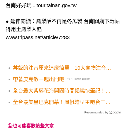
台南好好玩：
tour.tainan.gov.tw
● 延伸閱讀：鳳梨酥不再是冬瓜製 台南關廟下戰帖
得用土鳳梨入餡
www.tripass.net/article/7283
丼飯的注音原來這麼簡單！10大食物注音揭
曉 不再打不出來
帶著皮克敏一起出門吧
PR・Pikmin Bloom
全台最大紫藤花海開園時間揭曉快筆記！上
千株紫色花瀑限定美拍
全台最美星巴克開幕！風帆造型主吧台三面
藝術牆必看
Recommended by
您也可能喜歡這些文章