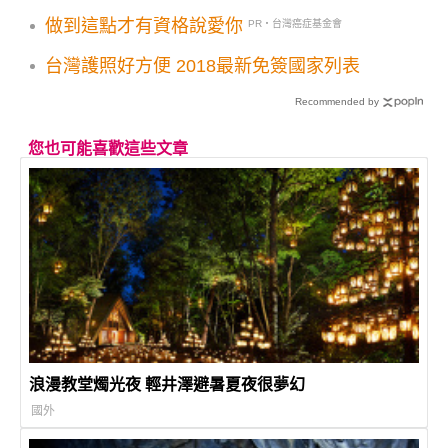
場
做到這點才有資格說愛你
PR・台灣癌症基金會
台灣護照好方便 2018最新免簽國家列表
Recommended by
您也可能喜歡這些文章
浪漫教堂燭光夜 輕井澤避暑夏夜很夢幻
國外