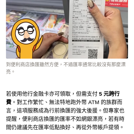
到便利商店換匯雖然方便，不過匯率通常比較沒有那麼漂
亮。
若使用他行金融卡亦可領取，但需支付
5 元跨行
費
。對工作繁忙、無法特地跑外幣 ATM 的族群而
言，這項服務成為行前換匯的強大後援。但專家也
提醒，便利商店換匯的匯率不如網銀漂亮，若有時
間仍建議先在匯率低點換好、再從外幣帳戶提領。