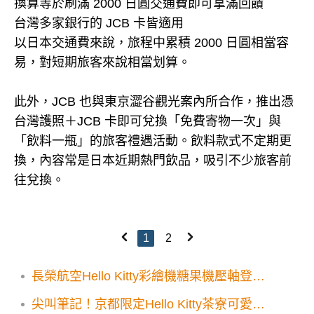
換算等於刷滿 2000 日圓交通費即可拿滿回饋
台灣多家銀行的 JCB 卡皆適用
以日本交通費來說，旅程中累積 2000 日圓相當容
易，對短期旅客來說相當划算。
此外，JCB 也與東京澀谷觀光案內所合作，推出憑
台灣護照＋JCB 卡即可兌換「免費寄物一次」與
「飲料一瓶」的旅客禮遇活動。飲料款式不定期更
換，內容常是日本近期熱門飲品，吸引不少旅客前
往兌換。
1
2
長榮航空Hello Kitty彩繪機糖果機壓軸登
場！6台飛機6大航點搭得到
尖叫筆記！京都限定Hello Kitty茶寮可愛登