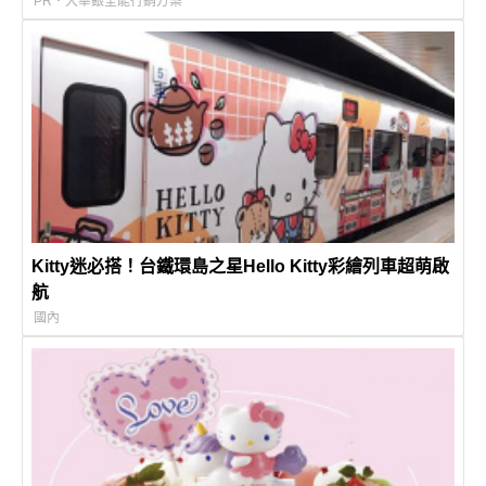
PR・大華銀全能行銷方案
Kitty迷必搭！台鐵環島之星Hello Kitty彩繪列車超萌啟
航
國內