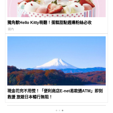
獨角獸Hello Kitty萌翻！蛋糕甜點週邊粉絲必收
國內
現金花完不用慌！「便利商店E-net易款通ATM」即刻
救援 旅遊日本暢行無阻！