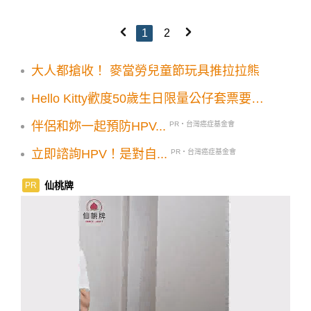
1
2
大人都搶收！ 麥當勞兒童節玩具推拉拉熊
Hello Kitty歡度50歲生日限量公仔套票要
搶！與未來做朋友吧特展7大展區必看
伴侶和妳一起預防HPV...
PR・台灣癌症基金會
立即諮詢HPV！是對自...
PR・台灣癌症基金會
仙桃牌
PR