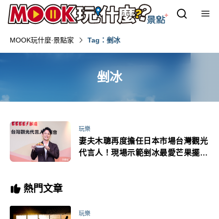
MOOK玩什麼‧景點家
Tag：剉冰
剉冰
玩樂
妻夫木聰再度擔任日本市場台灣觀光
代言人！現場示範剉冰最愛芒果擺滿
滿
熱門文章
玩樂