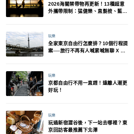
2026海關禁帶物再更新！13種超意
外攜帶限制：猛健樂、直髮梳、藍牙
耳機、暖暖包都有事！最高還罰百
萬！注意事項一次看！
玩樂
全家東京自由行怎麼排？10個行程提
案──旅行不再有人喊累喊無聊 X 爸
媽小孩都能找到喜歡的好玩法！
玩樂
京都自由行不用一直趕！遠離人潮更
好玩！
玩樂
玩過新宿澀谷後，下一站去哪裡？東
京回訪客最推薦下北澤