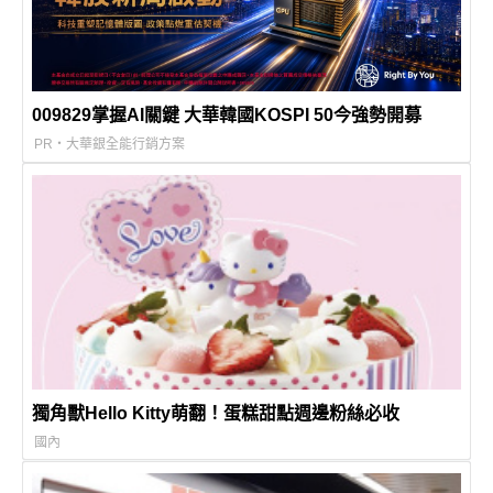
009829掌握AI關鍵 大華韓國KOSPI 50今強勢開募
PR・大華銀全能行銷方案
獨角獸Hello Kitty萌翻！蛋糕甜點週邊粉絲必收
國內