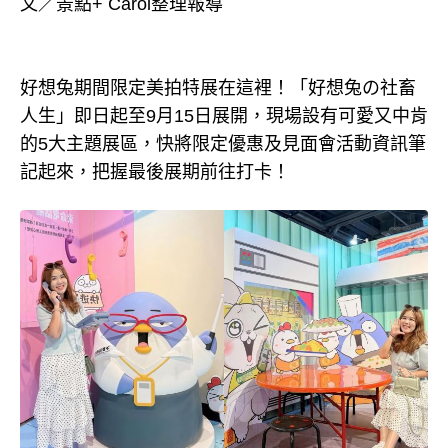
文／景點+ Carol整理報導
好想兔期間限定美拍特展在這裡！「好想兔の社畜
人生」即日起至9月15日展開，現場設有可愛又中肯
的5大主題展區，快將限定優惠及見面會活動資訊筆
記起來，把握最後展期前往打卡！