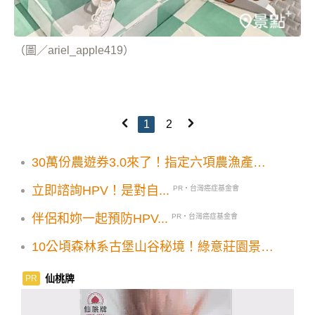
（圖／ariel_apple419）
1
2
30萬份農遊券3.0來了！指定六項農漁產品
消費辦法一次看
立即諮詢HPV！是對自...
PR・台灣癌症基金會
伴侶和妳一起預防HPV...
PR・台灣癌症基金會
10公頃森林系古堡山谷秘境！綠意莊園景觀
餐廳療癒美拍必訪
仙桃牌
PR