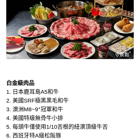
白金級肉品
1. 日本鹿耳島A5和牛
2. 美國SRF極黑黑毛和牛
3. 澳洲M8~9⁺冠軍和牛
4. 美國特級無骨牛小排
5. 每頭牛僅使用1/10舌根的紐澳頂級牛舌
6. 西班牙特A級松阪豚