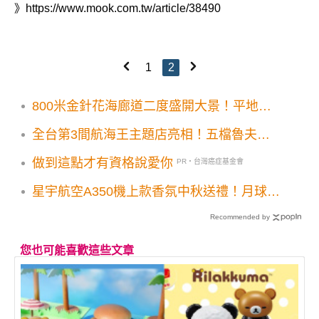
》
https://www.mook.com.tw/article/38490
1
2
800米金針花海廊道二度盛開大景！平地免
費賞花景點3大順遊地推薦
全台第3間航海王主題店亮相！五檔魯夫型
態草帽海賊團打卡牆必拍
做到這點才有資格說愛你
PR・台灣癌症基金會
星宇航空A350機上款香氛中秋送禮！月球概
念擴香熔岩球超吸睛
Recommended by
您也可能喜歡這些文章