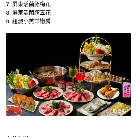
7. 屏東活菌豚梅花
8. 屏東活菌䐁五花
9. 紐澳小羔羊嫩肩