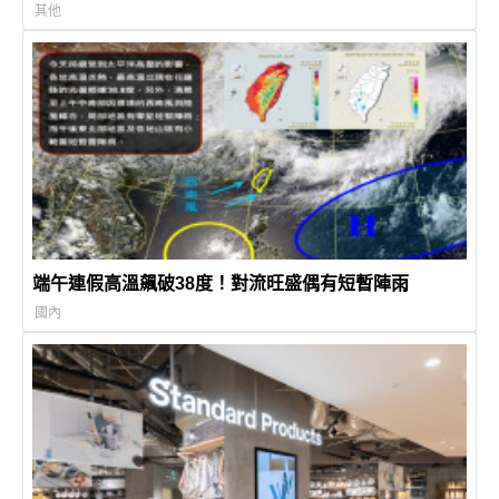
其他
端午連假高溫飆破38度！對流旺盛偶有短暫陣雨
國內