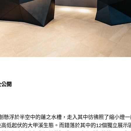
全公開
首創懸浮於半空中的蓮之水槽，走入其中彷彿照了縮小燈
些高低起伏的大甲溪生態。而錯落於其中的12個獨立展示