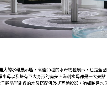
最大的水母展示區
，高達20種的水母物種展示，也是全
鴉帽水母以及擁有巨大身形的南美洲海刺水母都是一大亮點
數千顆晶瑩剔透的水母搭配沉浸式互動投影，猶如踏進水