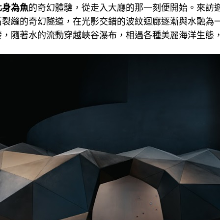
化身為魚
的奇幻體驗，從走入大廳的那一刻便開始。來訪
石裂縫的奇幻隧道，在光影交錯的波紋迴廊逐漸與水融為
發，隨著水的流動穿越峽谷瀑布，相遇各種美麗海洋生態