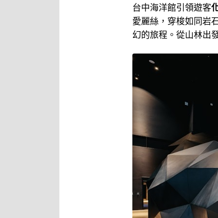
台中海洋館引領遊客
愛麗絲，穿梭如同岩
幻的旅程。從山林出