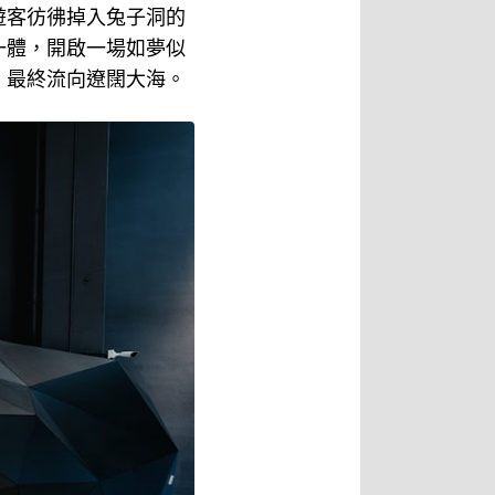
遊客彷彿掉入兔子洞的
一體，開啟一場如夢似
，最終流向遼闊大海。