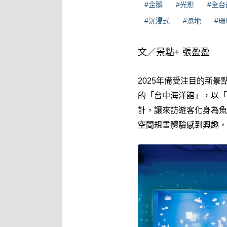
#企鵝
#光影
#全台
#沉浸式
#濕地
#珊
文／景點+ 張盈盈
2025年備受注目的新
的「台中海洋館」，以「
計，讓來訪遊客化身為魚
空間規畫體驗感到興趣，