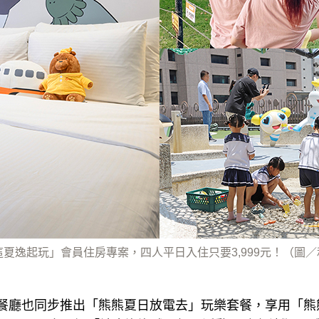
這夏逸起玩」會員住房專案，四人平日入住只要3,999元！（圖
CHÉN 餐廳也同步推出「熊熊夏日放電去」玩樂套餐，享用