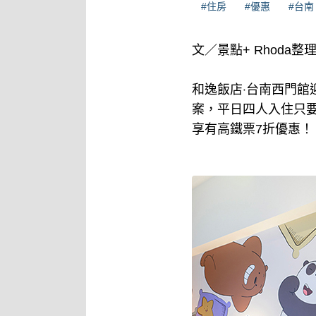
#住房
#優惠
#台南
文／景點+ Rhoda整
和逸飯店‧台南西門館
案，平日四人入住只要
享有高鐵票7折優惠！