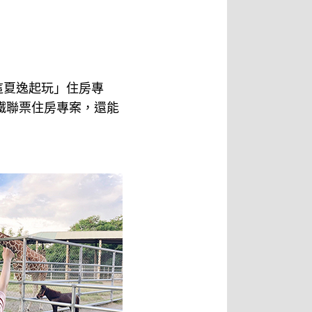
這夏逸起玩」住房專
高鐵聯票住房專案，還能