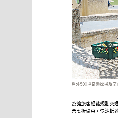
戶外500坪奇趣操場及
為讓旅客輕鬆規劃交
票七折優惠，快速抵