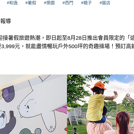
#和逸
#暑假
#樂園
#西門
#親子
#飯店
理報導
迎接暑假旅遊熱潮，即日起至8月28日推出會員限定的「
3,999元，就能盡情暢玩戶外500坪的奇趣操場！預訂