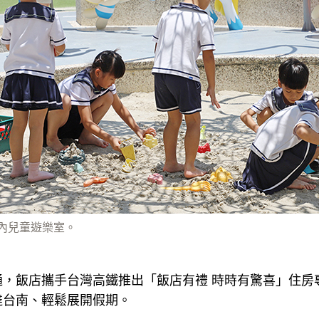
室內兒童遊樂室。
通，飯店攜手台灣高鐵推出「飯店有禮 時時有驚喜」住房
達台南、輕鬆展開假期。