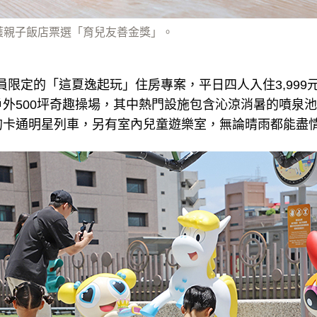
獲親子飯店票選「育兒友善金獎」。
UB 會員限定的「這夏逸起玩」住房專案，平日四人入住3,99
外500坪奇趣操場，其中熱門設施包含沁涼消暑的噴泉
的卡通明星列車，另有室內兒童遊樂室，無論晴雨都能盡