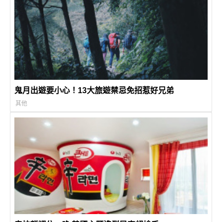
鬼月出遊要小心！13大旅遊禁忌免招惹好兄弟
其他