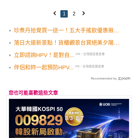
1
2
珍煮丹拾覺買一送一！五大手搖飲優惠揪團
喝起來
落日大道新景點！貨櫃觀景台賞絕美夕陽海
景
立即諮詢HPV！是對自...
PR・台灣癌症基金會
伴侶和妳一起預防HPV...
PR・台灣癌症基金會
Recommended by
您也可能喜歡這些文章