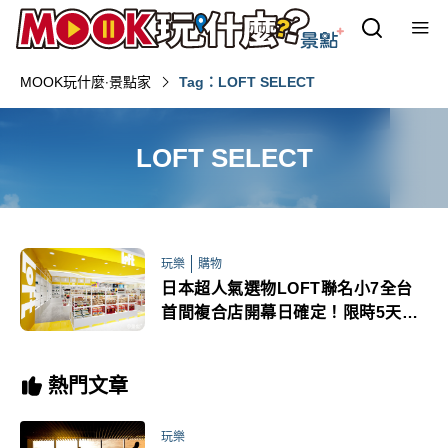
MOOK玩什麼‧景點家
Tag：LOFT SELECT
LOFT SELECT
玩樂
購物
日本超人氣選物LOFT聯名小7全台
首間複合店開幕日確定！限時5天滿
額OPENPOINT加碼送
熱門文章
玩樂