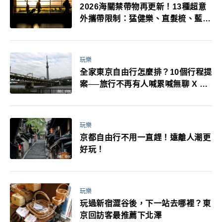
2026海關禁帶物再更新！13種超意
外攜帶限制：猛健樂、直髮梳、藍牙
耳機、暖暖包都有事！最高還罰百
萬！注意事項一次看！
玩樂
全家東京自由行怎麼排？10個行程提
案──旅行不再有人喊累喊無聊 X 爸
媽小孩都能找到喜歡的好玩法！
玩樂
京都自由行不用一直趕！遠離人潮更
好玩！
玩樂
玩過新宿澀谷後，下一站去哪裡？東
京回訪客最推薦下北澤