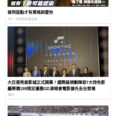
做到這點才有資格說愛你
PR・台灣癌症基金會
大巨蛋秀泰影城正式開幕！國際級規劃陣容7大特色影
廳票價199限定優惠GD演唱會電影搶先全台登場
國內