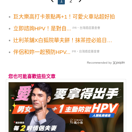
1
2
巨大樂高打卡景點再+1！可愛火車站超好拍
立即諮詢HPV！是對自...
PR・台灣癌症基金會
辻利茶舗X白狐院華夫餅！抹茶控必追日韓
雙品牌聯名5新品甜點療癒好拍
伴侶和妳一起預防HPV...
PR・台灣癌症基金會
Recommended by
您也可能喜歡這些文章