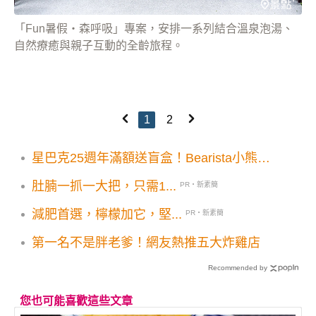
「Fun暑假・森呼吸」專案，安排一系列結合溫泉泡湯、
自然療癒與親子互動的全齡旅程。
1
2
星巴克25週年滿額送盲盒！Bearista小熊杯
塞快收集
肚腩一抓一大把，只需1...
PR・新素簡
減肥首選，檸檬加它，堅...
PR・新素簡
第一名不是胖老爹！網友熱推五大炸雞店
Recommended by
您也可能喜歡這些文章