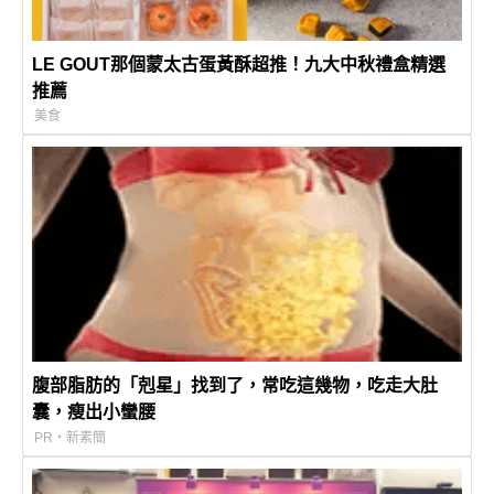
LE GOUT那個蒙太古蛋黃酥超推！九大中秋禮盒精選
推薦
美食
腹部脂肪的「剋星」找到了，常吃這幾物，吃走大肚
囊，瘦出小蠻腰
PR・新素簡