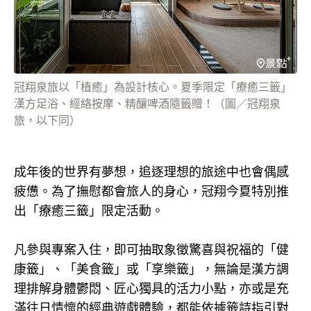
冠翔泉旅以「植癒」為設計核心。夏季限定「療癒三籤」
漢方足浴、經絡按摩、精釀啤酒隨籤贈！（圖／冠翔泉
旅，以下同）
成年後的世界有夢想，追逐理想的旅途中也會偶感
疲憊。為了撫慰都會旅人的身心，冠翔今夏特別推
出「療癒三籤」限定活動。
凡參與專案入住，即可抽取象徵驚喜與祝福的「健
康籤」、「美食籤」或「享樂籤」，無論是漢方調
理排解身體鬱悶、匠心獨具的活力小點，亦或是充
滿往日情懷的經典遊戲體驗，都能依據籤詩指引對