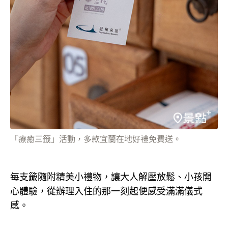
「療癒三籤」活動，多款宜蘭在地好禮免費送。
每支籤隨附精美小禮物，讓大人解壓放鬆、小孩開
心體驗，從辦理入住的那一刻起便感受滿滿儀式
感。