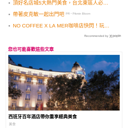
頂好名店城5大熱門美食，台北東區人必吃
名單
帶著皮克敏一起出門吧
PR・Pikmin Bloom
NO COFFEE X LA MER咖啡店快閃！玩扭
蛋慶週年日本高峰達摩聯名飲品同步登場
Recommended by
您也可能喜歡這些文章
西班牙百年酒店帶你重享經典美食
美食