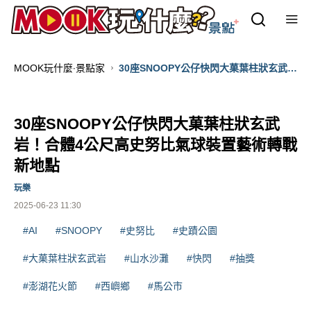
MOOK玩什麼‧景點家
30座SNOOPY公仔快閃大菓葉柱狀玄武
岩！合體4公尺高史努比氣球裝置藝術轉
戰新地點
30座SNOOPY公仔快閃大菓葉柱狀玄武
岩！合體4公尺高史努比氣球裝置藝術轉戰
新地點
玩樂
2025-06-23 11:30
#AI
#SNOOPY
#史努比
#史蹟公園
#大菓葉柱狀玄武岩
#山水沙灘
#快閃
#抽獎
#澎湖花火節
#西嶼鄉
#馬公市