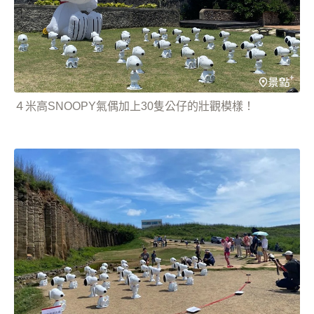
４米高SNOOPY氣偶加上30隻公仔的壯觀模樣！