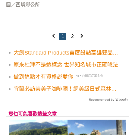
圖／西嶼鄉公所
1
2
大創Standard Products首度設點高雄雙品牌
一起逛！99元入手TOP 5日系好物
原來杜拜不是這樣念 世界知名城市正確唸法
做到這點才有資格說愛你
PR・台灣癌症基金會
宜蘭必訪美美子咖啡廳！網美級日式森林系
玻璃屋 甜點霜淇淋必打卡
Recommended by
您也可能喜歡這些文章