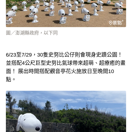
圖／澎湖縣政府，以下同
6/23至7/29，30隻史努比公仔則會現身史蹟公園！
並搭配4公尺巨型史努比氣球帶來超萌、超療癒的畫
面！ 展出時間搭配觀音亭花火施放日至晚間10
點。