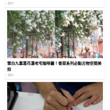
國內
雪白九重葛花瀑老宅咖啡廳！香菜系列必點古物空間美
拍
國內