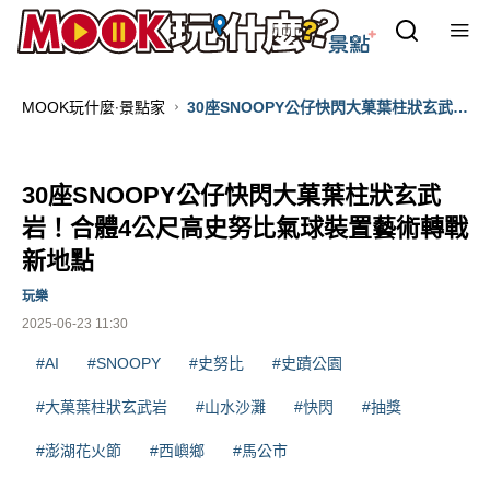
MOOK玩什麼‧景點家
30座SNOOPY公仔快閃大菓葉柱狀玄武
岩！合體4公尺高史努比氣球裝置藝術轉
戰新地點
30座SNOOPY公仔快閃大菓葉柱狀玄武
岩！合體4公尺高史努比氣球裝置藝術轉戰
新地點
玩樂
2025-06-23 11:30
#AI
#SNOOPY
#史努比
#史蹟公園
#大菓葉柱狀玄武岩
#山水沙灘
#快閃
#抽獎
#澎湖花火節
#西嶼鄉
#馬公市