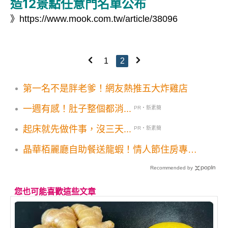
造12景點任意門名單公布
》
https://www.mook.com.tw/article/38096
1
2
第一名不是胖老爹！網友熱推五大炸雞店
一週有感！肚子整個都消...
PR・新素簡
起床就先做件事，沒三天...
PR・新素簡
晶華栢麗廳自助餐送龍蝦！情人節住房專案
韓國草莓田蛋糕下午茶組合
Recommended by
您也可能喜歡這些文章