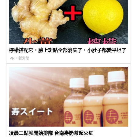
檸檬搭配它，臉上斑點全部消失了，小肚子都變平坦了
PR・新素簡
凌晨三點就開始排隊 台南壽奶茶超火紅