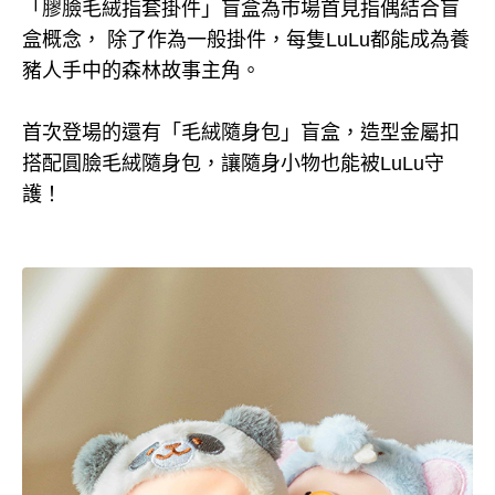
「膠臉毛絨指套掛件」盲盒為市場首見指偶結合盲
盒概念， 除了作為一般掛件，每隻LuLu都能成為養
豬人手中的森林故事主角。
首次登場的還有「毛絨隨身包」盲盒，造型金屬扣
搭配圓臉毛絨隨身包，讓隨身小物也能被LuLu守
護！