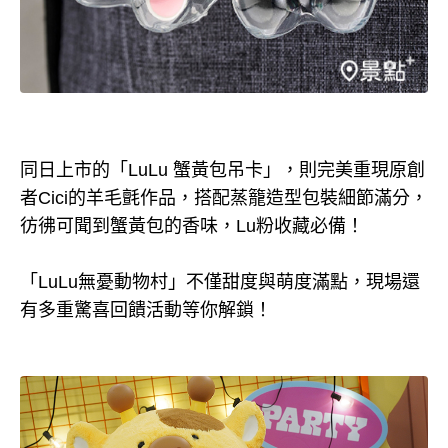
同日上市的「LuLu 蟹黃包吊卡」，則完美重現原創
者Cici的羊毛氈作品，搭配蒸籠造型包裝細節滿分，
彷彿可聞到蟹黃包的香味，Lu粉收藏必備！
「LuLu無憂動物村」不僅甜度與萌度滿點，現場還
有多重驚喜回饋活動等你解鎖！