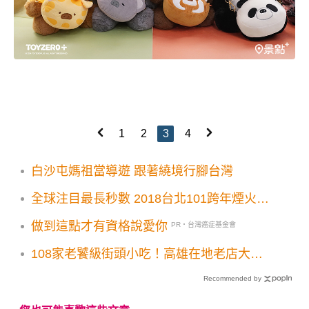
1
2
3
4
白沙屯媽祖當導遊 跟著繞境行腳台灣
全球注目最長秒數 2018台北101跨年煙火大
燈網燈光秀必看
做到這點才有資格說愛你
PR・台灣癌症基金會
108家老饕級街頭小吃！高雄在地老店大小
美食一次收集
Recommended by