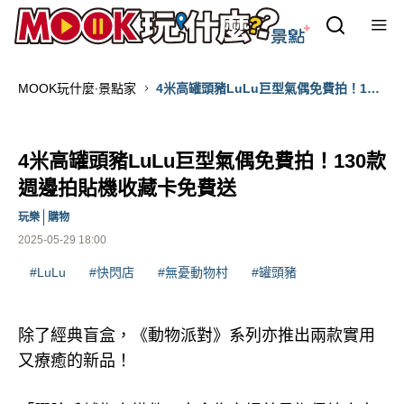
MOOK玩什麼‧景點家
4米高罐頭豬LuLu巨型氣偶免費拍！130
款週邊拍貼機收藏卡免費送
4米高罐頭豬LuLu巨型氣偶免費拍！130款
週邊拍貼機收藏卡免費送
玩樂
購物
2025-05-29 18:00
#LuLu
#快閃店
#無憂動物村
#罐頭豬
除了經典盲盒，《動物派對》系列亦推出兩款實用
又療癒的新品！