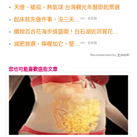
天燈、搶孤、熱氣球 台灣觀光年曆即起票選
起床就先做件事，沒三天...
PR・新素簡
鐵炮百合花海步道盛開！白石湖近郊賞花必
訪湖光山色
減肥首選，檸檬加它，堅...
PR・新素簡
Recommended by
您也可能喜歡這些文章