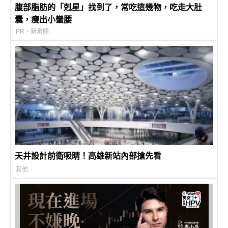
腹部脂肪的「剋星」找到了，常吃這幾物，吃走大肚
囊，瘦出小蠻腰
PR・新素簡
天井設計前衛吸睛！高雄新站內部搶先看
其他