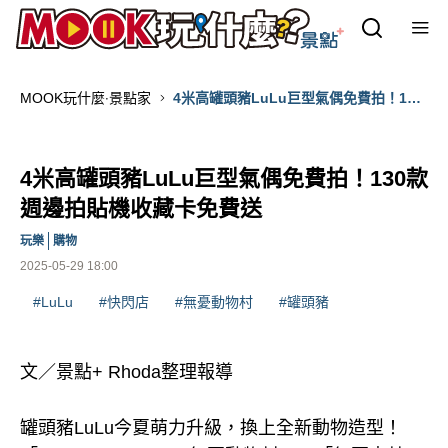
MOOK玩什麼‧景點家
4米高罐頭豬LuLu巨型氣偶免費拍！130
款週邊拍貼機收藏卡免費送
4米高罐頭豬LuLu巨型氣偶免費拍！130款
週邊拍貼機收藏卡免費送
玩樂
購物
2025-05-29 18:00
#LuLu
#快閃店
#無憂動物村
#罐頭豬
文／景點+ Rhoda整理報導
罐頭豬LuLu今夏萌力升級，換上全新動物造型！