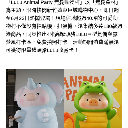
「LuLu Animal Party 無憂動物村」以「無憂森林」
為主題，限時快閃新竹遠東巨城購物中心，即日起
至6月23日熱鬧登場！現場佔地超過40坪的可愛動
物村不僅設有拍貼機、扭蛋機，還集結多達130款週
邊商品，同步推出4米高罐頭豬LuLu巨型氣偶與露
營風打卡區，免費拍照打卡！活動期間消費滿額還
可獲得限量罐頭豬LuLu收藏卡！