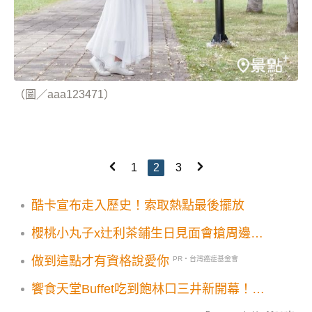
（圖／aaa123471）
1
2
3
酷卡宣布走入歷史！索取熱點最後擺放
櫻桃小丸子x辻利茶鋪生日見面會搶周邊吃
抹茶冰淇淋！大粉絲焦凡凡萌裝同慶
做到這點才有資格說愛你
PR・台灣癌症基金會
饗食天堂Buffet吃到飽林口三井新開幕！雪
蟹腳鮑魚12道限定新菜登場