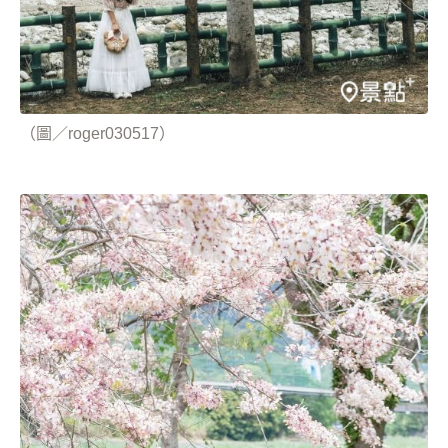
（圖／roger030517）