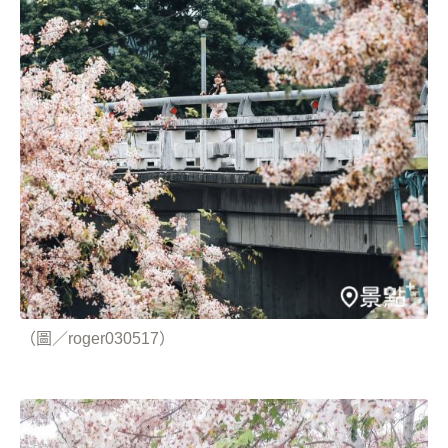
（圖／roger030517）