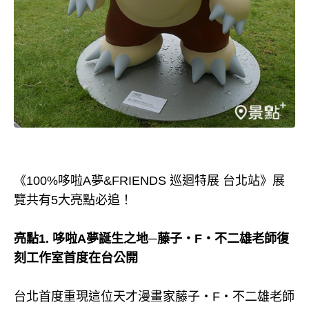
《100%哆啦A夢&FRIENDS 巡迴特展 台北站》展
覽共有5大亮點必追！
亮點1. 哆啦A夢誕生之地─藤子・F・不二雄老師復
刻工作室首度在台公開
台北首度重現這位天才漫畫家藤子・F・不二雄老師