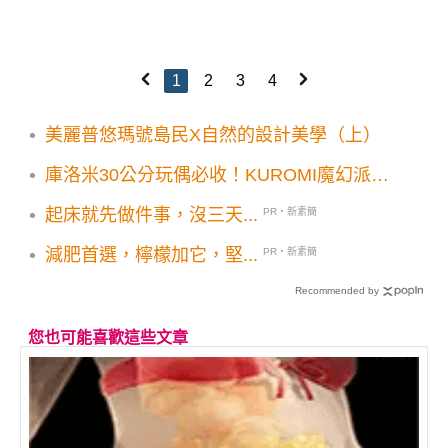
1
2
3
4
美麗普悠瑪號島民X自然的設計美學（上）
庫洛米30公分玩偶必收！KUROMI魔幻派對
40款周邊快閃加價購
起床就先做件事，沒三天...
PR・新素簡
減肥首選，檸檬加它，堅...
PR・新素簡
Recommended by
您也可能喜歡這些文章