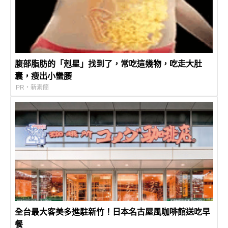
腹部脂肪的「剋星」找到了，常吃這幾物，吃走大肚
囊，瘦出小蠻腰
PR・新素簡
全台最大客美多進駐新竹！日本名古屋風咖啡館送吃早
餐