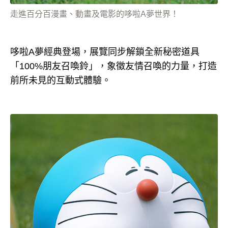
走進百分百漫畫、動畫及電影的哆啦A夢世界！
哆啦A夢經典登場，展覽同步解鎖全新秘密道具
「100%朋友召喚鈴」，象徵友情召喚的力量，打造
前所未見的互動式體驗。