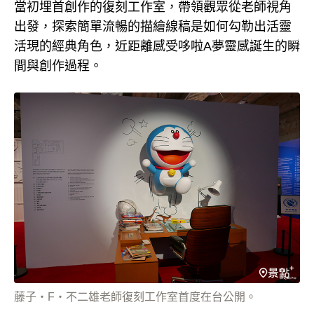
當初埋首創作的復刻工作室，帶領觀眾從老師視角
出發，探索簡單流暢的描繪線稿是如何勾勒出活靈
活現的經典角色，近距離感受哆啦A夢靈感誕生的瞬
間與創作過程。
藤子・F・不二雄老師復刻工作室首度在台公開。