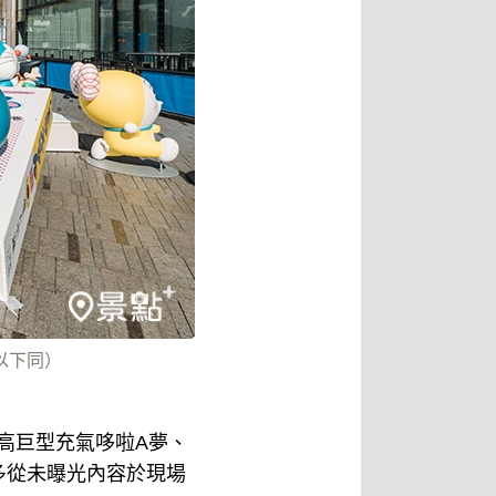
以下同）
米高巨型充氣哆啦A夢、
多從未曝光內容於現場