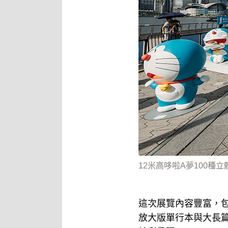
12米高哆啦A夢100
這次展覽內容豐富，包
放大版單行本與大長