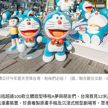
種立體公仔今年夏天空降台灣，粉絲們必追！（圖／聯合數位文創，
括超過100款立體造型哆啦A夢與朋友們、台灣首見12
篇漫畫裝置、珍貴複製原畫手稿及沉浸式微型劇場等，眾