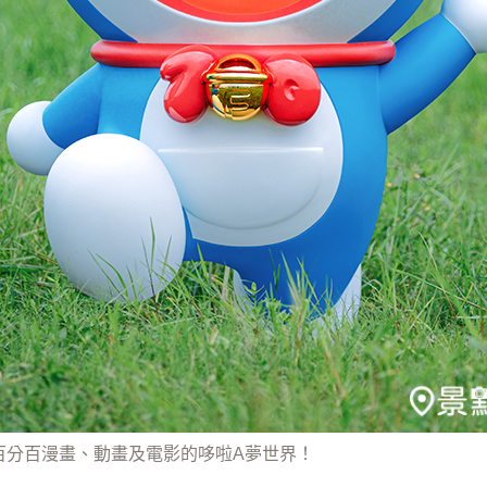
百分百漫畫、動畫及電影的哆啦A夢世界！