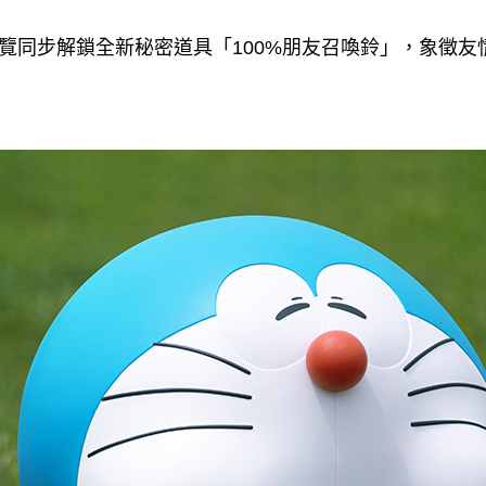
覽同步解鎖全新秘密道具「100%朋友召喚鈴」，象徵友
。