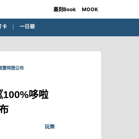
墨刻Book
MOOK
打卡
一日遊
票開賣時間公布
100%哆啦
公布
玩樂