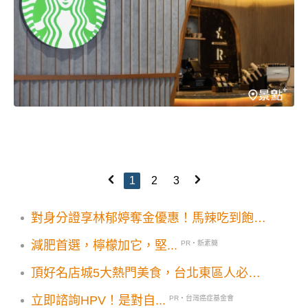
1
2
3
對身分證享林郁婷奪金優惠！馬辣吃到飽半
價10大品牌5折開吃
減肥首選，檸檬加它，堅...
PR・新素簡
頂好名店城5大熱門美食，台北東區人必吃
名單
立即諮詢HPV！是對自...
PR・台灣癌症基金會