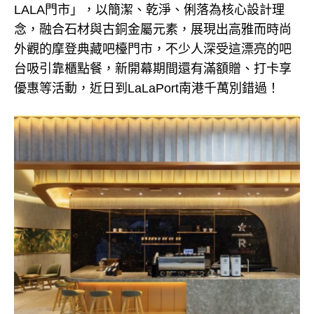
LALA門市」，以簡潔、乾淨、俐落為核心設計理
念，融合石材與古銅金屬元素，展現出高雅而時尚
外觀的摩登典藏吧檯門市，不少人深受這漂亮的吧
台吸引靠櫃點餐，新開幕期間還有滿額贈、打卡享
優惠等活動，近日到LaLaPort南港千萬別錯過！