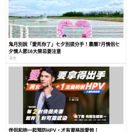
鬼月別說「愛死你了」七夕別提分手！農曆7月情侶七
夕情人節16大禁忌要注意
其他
伴侶和妳一起預防HPV，才有資格說愛妳！