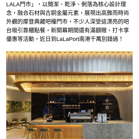
LALA門市」，以簡潔、乾淨、俐落為核心設計理
念，融合石材與古銅金屬元素，展現出高雅而時尚
外觀的摩登典藏吧檯門市，不少人深受這漂亮的吧
台吸引靠櫃點餐，新開幕期間還有滿額贈、打卡享
優惠等活動，近日到LaLaPort南港千萬別錯過！