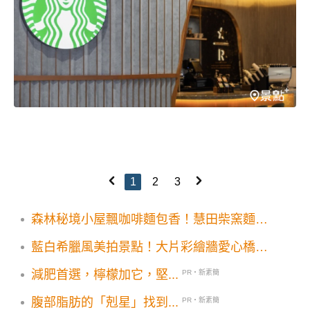
1
2
3
森林秘境小屋飄咖啡麵包香！慧田柴窯麵包
工房
藍白希臘風美拍景點！大片彩繪牆愛心橋秒
飛異國度假
減肥首選，檸檬加它，堅...
PR・新素簡
腹部脂肪的「剋星」找到...
PR・新素簡