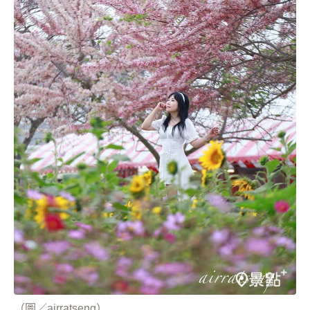
（圖／airratseng）