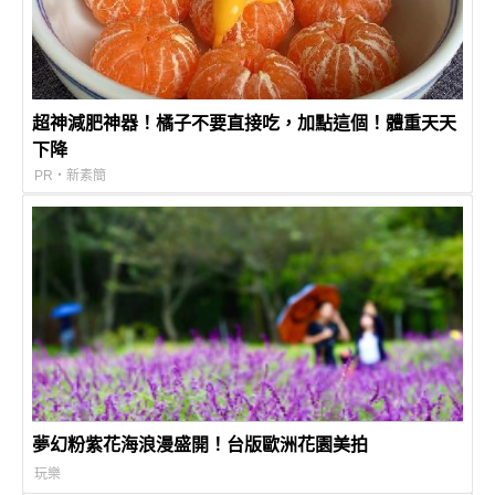
超神減肥神器！橘子不要直接吃，加點這個！體重天天
下降
PR・新素簡
夢幻粉紫花海浪漫盛開！台版歐洲花園美拍
玩樂