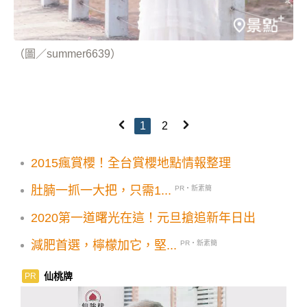
（圖／summer6639）
1
2
2015瘋賞櫻！全台賞櫻地點情報整理
肚腩一抓一大把，只需1...
PR・新素簡
2020第一道曙光在這！元旦搶追新年日出
減肥首選，檸檬加它，堅...
PR・新素簡
仙桃牌
PR