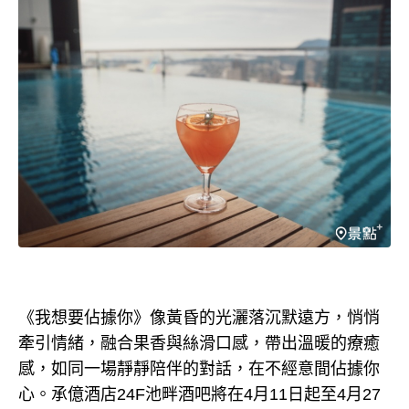
《我想要佔據你》像黃昏的光灑落沉默遠方，悄悄
牽引情緒，融合果香與絲滑口感，帶出溫暖的療癒
感，如同一場靜靜陪伴的對話，在不經意間佔據你
心。承億酒店24F池畔酒吧將在4月11日起至4月27