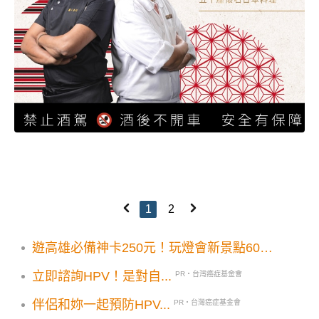
1
2
遊高雄必備神卡250元！玩燈會新景點60家
優惠24小時自由行
立即諮詢HPV！是對自...
PR・台灣癌症基金會
伴侶和妳一起預防HPV...
PR・台灣癌症基金會