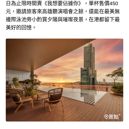
日為止限時開賣《我想要佔據你》，單杯售價450
元，邀請旅客來高雄聽演唱會之餘，還能在最美無
邊際泳池旁小酌賞夕陽與璀璨夜景，在港都留下最
美好的回憶。