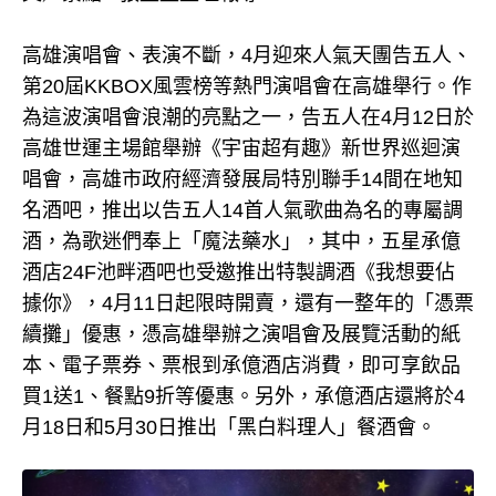
高雄演唱會、表演不斷，4月迎來人氣天團告五人、
第20屆KKBOX風雲榜等熱門演唱會在高雄舉行。作
為這波演唱會浪潮的亮點之一，告五人在4月12日於
高雄世運主場館舉辦《宇宙超有趣》新世界巡迴演
唱會，高雄市政府經濟發展局特別聯手14間在地知
名酒吧，推出以告五人14首人氣歌曲為名的專屬調
酒，為歌迷們奉上「魔法藥水」，其中，五星承億
酒店24F池畔酒吧也受邀推出特製調酒《我想要佔
據你》，4月11日起限時開賣，還有一整年的「憑票
續攤」優惠，憑高雄舉辦之演唱會及展覽活動的紙
本、電子票券、票根到承億酒店消費，即可享飲品
買1送1、餐點9折等優惠。另外，承億酒店還將於4
月18日和5月30日推出「黑白料理人」餐酒會。