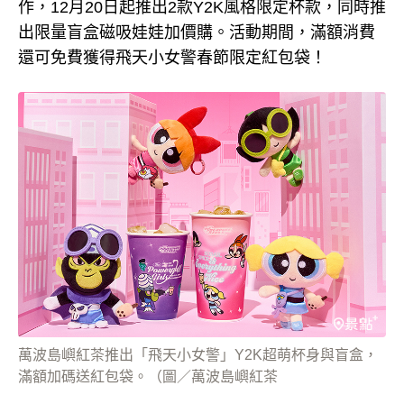
作，12月20日起推出2款Y2K風格限定杯款，同時推
出限量盲盒磁吸娃娃加價購。活動期間，滿額消費
還可免費獲得飛天小女警春節限定紅包袋！
萬波島嶼紅茶推出「飛天小女警」Y2K超萌杯身與盲盒，
滿額加碼送紅包袋。（圖／萬波島嶼紅茶