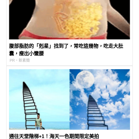
腹部脂肪的「剋星」找到了，常吃這幾物，吃走大肚
囊，瘦出小蠻腰
PR・新素簡
通往天堂階梯+1！海天一色期間限定美拍