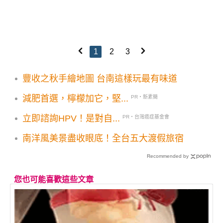
1
2
3
豐收之秋手繪地圖 台南這樣玩最有味道
減肥首選，檸檬加它，堅...
PR・新素簡
立即諮詢HPV！是對自...
PR・台灣癌症基金會
南洋風美景盡收眼底！全台五大渡假旅宿
Recommended by
您也可能喜歡這些文章