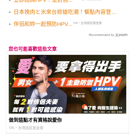
日本挽肉と米來台掀搶吃潮！餐點內容登記
預約用餐方式一次看
伴侶和妳一起預防HPV...
PR・台灣癌症基金會
Recommended by
您也可能喜歡這些文章
做到這點才有資格說愛你
PR・台灣癌症基金會