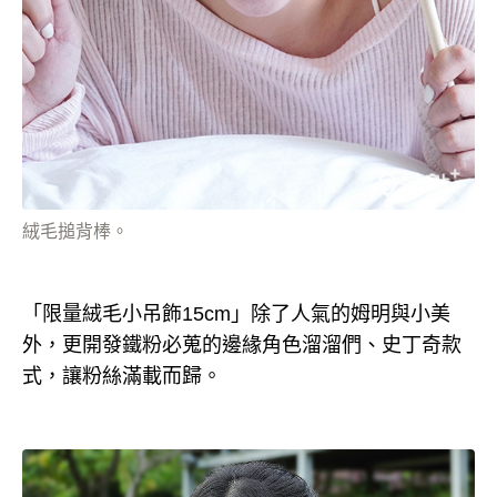
絨毛搥背棒。
「限量絨毛小吊飾15cm」除了人氣的姆明與小美
外，更開發鐵粉必蒐的邊緣角色溜溜們、史丁奇款
式，讓粉絲滿載而歸。