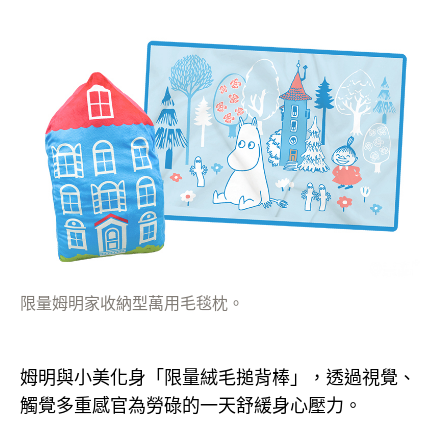
限量姆明家收納型萬用毛毯枕。
姆明與小美化身「限量絨毛搥背棒」，透過視覺、
觸覺多重感官為勞碌的一天舒緩身心壓力。