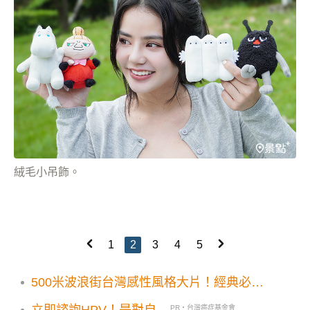
絨毛小吊飾。
1
2
3
4
5
500米波浪街台灣感性風格大片！經典必訪
攝影景點3大順遊地一次收
立即諮詢HPV！是對自...
PR・台灣癌症基金會