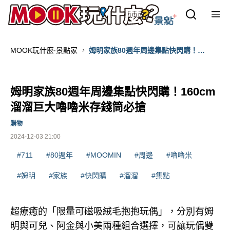
MOOK玩什麼‧景點家
姆明家族80週年周邊集點快閃購！
160cm溜溜巨大嚕嚕米存錢筒必搶
姆明家族80週年周邊集點快閃購！160cm
溜溜巨大嚕嚕米存錢筒必搶
購物
2024-12-03 21:00
#711
#80週年
#MOOMIN
#周邊
#嚕嚕米
#姆明
#家族
#快閃購
#溜溜
#集點
超療癒的「限量可磁吸絨毛抱抱玩偶」，分別有姆
明與可兒、阿金與小美兩種組合選擇，可讓玩偶雙