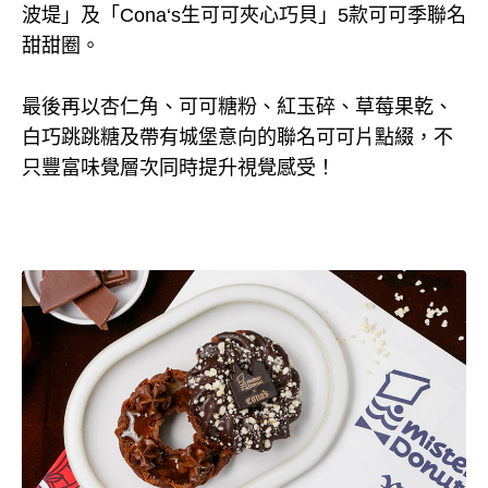
波堤」及「Cona‘s生可可夾心巧貝」5款可可季聯名
甜甜圈。
最後再以杏仁角、可可糖粉、紅玉碎、草莓果乾、
白巧跳跳糖及帶有城堡意向的聯名可可片點綴，不
只豐富味覺層次同時提升視覺感受！