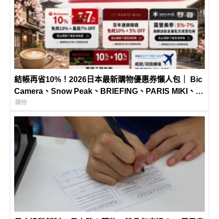
結帳再省10%！2026日本最新購物優惠券懶人包｜ Bic
Camera、Snow Peak、BRIEFING、PARIS MIKI、
ANA免稅店！不用到處找、不怕遺漏，一次完整收錄！
購物