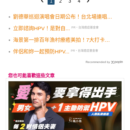
1
2
3
4
劉德華巡迴演唱會日期公布！台北場連唱4
天粉絲準備搶票
立即諮詢HPV！是對自...
PR・台灣癌症基金會
海景第一排百年漁村療癒美拍！7大打卡亮
點5大順遊地推薦
伴侶和妳一起預防HPV...
PR・台灣癌症基金會
Recommended by
您也可能喜歡這些文章