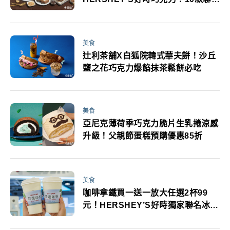
新品買6送2買5送1優惠登場
美食
辻利茶舗X白狐院韓式華夫餅！沙丘
鹽之花巧克力爆餡抹茶鬆餅必吃
美食
亞尼克薄荷季巧克力脆片生乳捲涼感
升級！父親節蛋糕預購優惠85折
美食
咖啡拿鐵買一送一放大任選2杯99
元！HERSHEY’S好時獨家聯名冰沙
登場