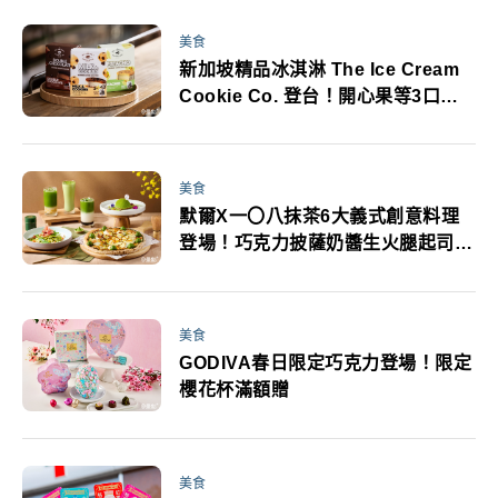
美食
新加坡精品冰淇淋 The Ice Cream
Cookie Co. 登台！開心果等3口味
超商就吃得到價位更划算快搶吃
美食
默爾X一〇八抹茶6大義式創意料理
登場！巧克力披薩奶醬生火腿起司義
麵抹茶控必追
美食
GODIVA春日限定巧克力登場！限定
櫻花杯滿額贈
美食