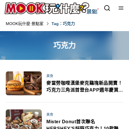
MOOK玩什麼‧景點家
Tag：巧克力
巧克力
美食
麥當勞咖哩漢堡麥克鷄塊新品開賣！
巧克力三角派首登台APP週年慶買一
送一必追
美食
Mister Donut首次聯名
HERSHEY’S好時巧克力！10款聯名