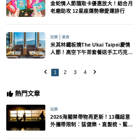
金蛇情人節隨取卡優惠放大！結合月
老廟助攻 12星座運勢戀愛運排行
玩樂
美食
米其林鐵板燒The Ukai Taipei慶情
人節！高空下午茶套餐送手工巧克力
玫瑰
1
2
3
4
熱門文章
玩樂
2026海關禁帶物再更新！13種超意
外攜帶限制：猛健樂、直髮梳、藍牙
耳機、暖暖包都有事！最高還罰百
萬！注意事項一次看！