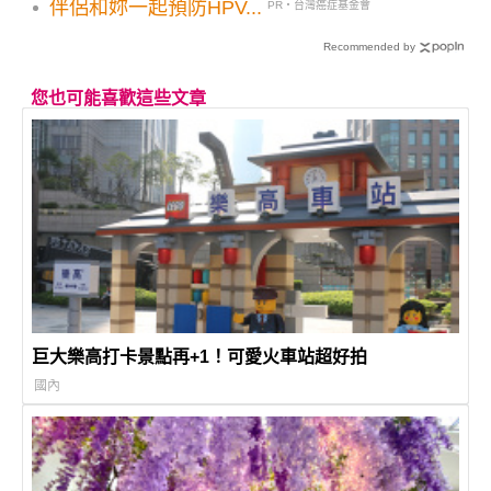
伴侶和妳一起預防HPV...
PR・台灣癌症基金會
Recommended by
您也可能喜歡這些文章
巨大樂高打卡景點再+1！可愛火車站超好拍
國內