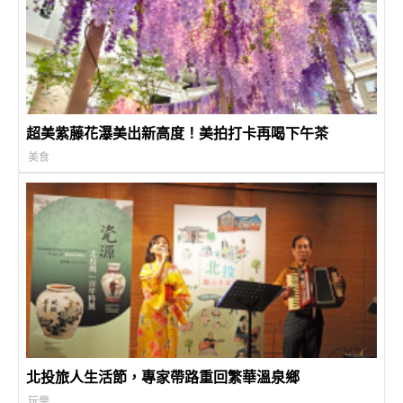
超美紫藤花瀑美出新高度！美拍打卡再喝下午茶
美食
北投旅人生活節，專家帶路重回繁華溫泉鄉
玩樂