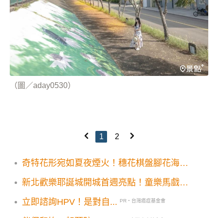
（圖／aday0530）
1
2
奇特花形宛如夏夜煙火！穗花棋盤腳花海三
大景點盛開
新北歡樂耶誕城開城首週亮點！童樂馬戲嘉
年華雜耍特技兒童劇團演出時間公布
立即諮詢HPV！是對自...
PR・台灣癌症基金會