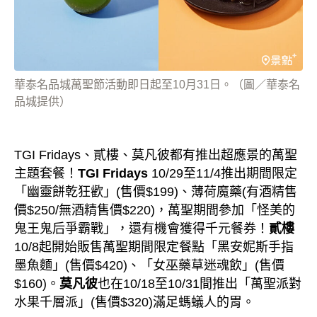
華泰名品城萬聖節活動即日起至10月31日。（圖／華泰名
品城提供）
TGI Fridays
、貳樓、莫凡彼都有推出超應景的萬聖
主題套餐！
TGI Fridays
10/29
至
11/4
推出期間限定
「幽靈餅乾狂歡」
(
售價
$199)
、薄荷魔藥
(
有酒精售
價
$250/
無酒精售價
$220)
，萬聖期間參加「怪美的
鬼王鬼后爭霸戰」，還有機會獲得千元餐券！
貳樓
10/8
起開始販售萬聖期間限定餐點「黑安妮斯手指
墨魚麵」
(
售價
$420)
、「女巫藥草迷魂飲」
(
售價
$160)
。
莫凡彼
也在
10/18
至
10/31
間推出「萬聖派對
水果千層派」
(
售價
$320)
滿足螞蟻人的胃。