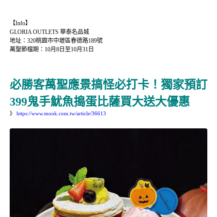
【Info】
GLORIA OUTLETS 華泰名品城
地址：320桃園市中壢區春德路189號
萬聖節檔期：10月8日至10月31日
必勝客萬聖應景搞怪必打卡！獨家預訂
399鬼手魷魚搗蛋比薩買大送大優惠
》
https://www.mook.com.tw/article/36613