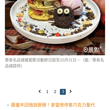
華泰名品城萬聖節活動即日起至10月31日。（圖／華泰名
品城提供）
1
2
3
跟童年回憶說掰掰！麥當勞停售巧克力聖代