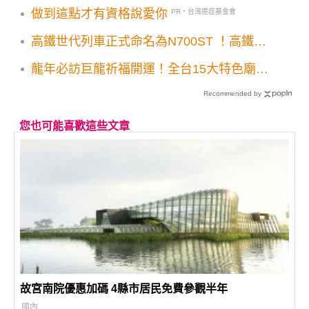
做到這點才有資格說愛你
PR・台灣癌症基金會
高鐵世代列車正式命名為N700ST ！高鐵2.0
寧靜車廂推動上路日期公布
龍年必訪巨龍祈福開運！全台15大特色廟宇
走春超喜氣
Recommended by
您也可能喜歡這些文章
故宮南院優惠加碼 4縣市居民免費參觀半年
國內