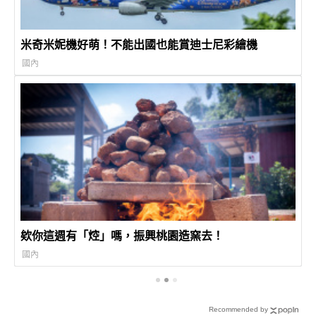
米奇米妮機好萌！不能出國也能賞迪士尼彩繪機
國內
欸你這週有「焢」嗎，振興桃園造窯去！
國內
Recommended by