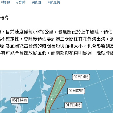
#放假
#登陸
#颱風
#颱風假
理報導
，目前速度僅每小時9公里，暴風圈已於上午觸陸，預估要
高不確定性，登陸後預估要到週三晚間往宜花外海出海，
響到暴風圈籠罩台灣的時間長短與面積大小，也會影響到
最有可能全台都放颱風假，而南部與花東則從週一晚就陸