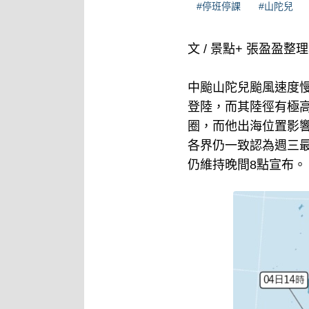
#停班停課
#山陀兒
文 / 景點+ 張盈盈整
中颱山陀兒颱風速度慢
登陸，而其陸徑有極
圈，而他出海位置影
各界仍一致認為週三
仍維持晚間8點宣布。