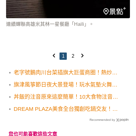
連續蟬聯高雄米其林一星餐廳「Haili」。
1
2
老字號鵝肉川台菜插旗大巨蛋商圈！熱炒酒
家菜台味新菜單必追
旗津風箏節日夜大景登場！玩水氣墊火舞表
演交通指南一次看
丼飯的注音原來這麼簡單！10大食物注音揭
曉 不再打不出來
DREAM PLAZA美食全台獨創吃鍋交友！椒
朋友辛潮麻辣鍋開幕亮點優惠必追
Recommended by
您也可能喜歡這些文章