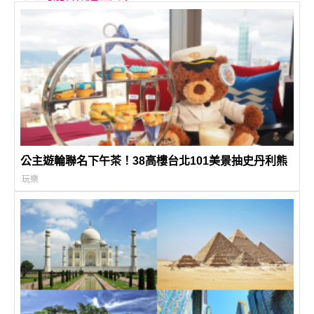
公主遊輪聯名下午茶！38高樓台北101美景抽史丹利熊
玩樂