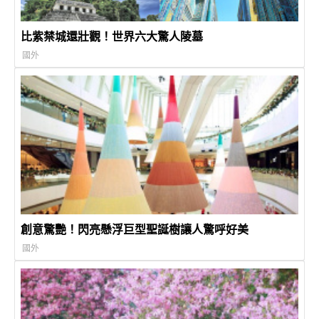
比紫禁城還壯觀！世界六大驚人陵墓
國外
創意驚艷！閃亮懸浮巨型聖誕樹讓人驚呼好美
國外