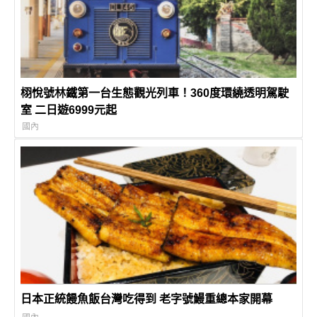
栩悅號林鐵第一台生態觀光列車！360度環繞透明駕駛
室 二日遊6999元起
國內
日本正統饅魚飯台灣吃得到 老字號鰻重總本家開幕