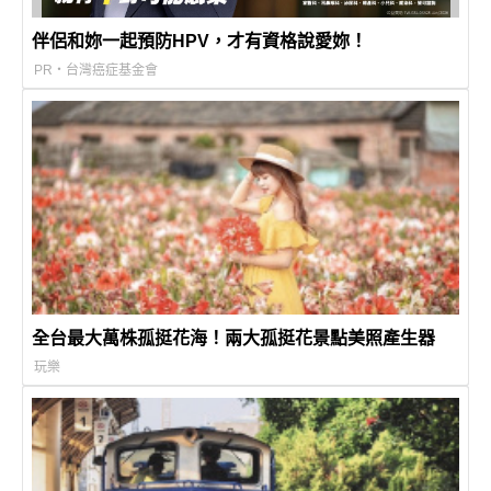
伴侶和妳一起預防HPV，才有資格說愛妳！
PR・台灣癌症基金會
全台最大萬株孤挺花海！兩大孤挺花景點美照產生器
玩樂