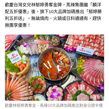
歡慶台灣女兒林郁婷勇奪金牌，馬辣集團繼「麟洋
配五折優惠」後，旗下10大品牌加碼推出「郁婷勝
利五折送」，無論燒肉、火鍋或日料通通有，趕快
揪團享優惠！
歡慶林郁婷勇奪金，馬辣10大品牌加碼推出對身分證半價