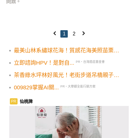
問鼎。
1
2
最美山林系繡球花海！質感花海美照苗栗雙
景點推薦
立即諮詢HPV！是對自...
PR・台灣癌症基金會
茶香綠水坪林好風光！老街步道吊橋親子小
旅行
009829掌握AI關...
PR・大華銀全能行銷方案
仙桃牌
PR