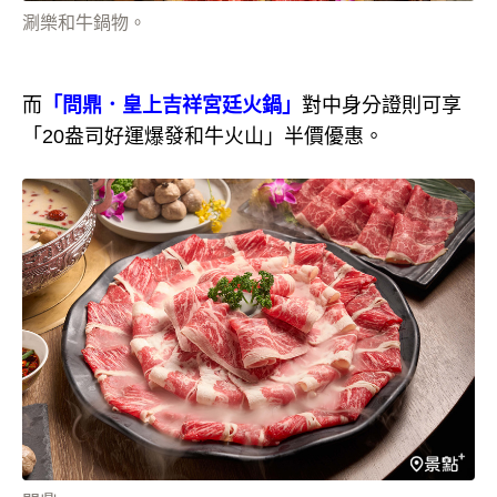
涮樂和牛鍋物。
而
「問鼎．皇上吉祥宮廷火鍋」
對中身分證則可享
「20盎司好運爆發和牛火山」半價優惠。