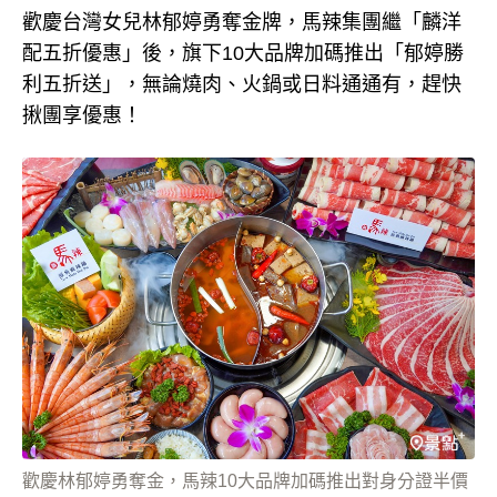
歡慶台灣女兒林郁婷勇奪金牌，馬辣集團繼「麟洋
配五折優惠」後，旗下10大品牌加碼推出「郁婷勝
利五折送」，無論燒肉、火鍋或日料通通有，趕快
揪團享優惠！
歡慶林郁婷勇奪金，馬辣10大品牌加碼推出對身分證半價