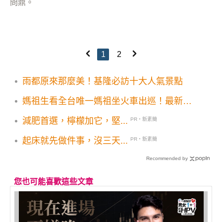
問鼎。
1
2
雨都原來那麼美！基隆必訪十大人氣景點
媽祖生看全台唯一媽祖坐火車出巡！最新海
風號美景同框最高媽祖神像4大媽祖主題景
減肥首選，檸檬加它，堅...
PR・新素簡
點
起床就先做件事，沒三天...
PR・新素簡
Recommended by
您也可能喜歡這些文章