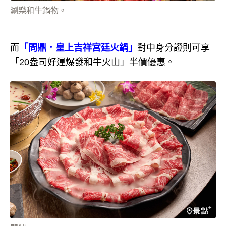
涮樂和牛鍋物。
而
「問鼎．皇上吉祥宮廷火鍋」
對中身分證則可享
「20盎司好運爆發和牛火山」半價優惠。