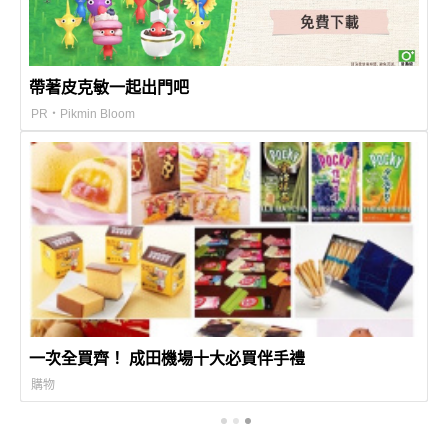
帶著皮克敏一起出門吧
PR・Pikmin Bloom
一次全買齊！ 成田機場十大必買伴手禮
購物