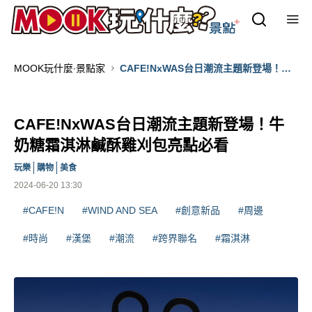
MOOK玩什麼‧景點家
CAFE!NxWAS台日潮流主題新登場！牛
奶糖霜淇淋鹹酥雞刈包亮點必看
CAFE!NxWAS台日潮流主題新登場！牛
奶糖霜淇淋鹹酥雞刈包亮點必看
玩樂
購物
美食
2024-06-20 13:30
#CAFE!N
#WIND AND SEA
#創意新品
#周邊
#時尚
#漢堡
#潮流
#跨界聯名
#霜淇淋