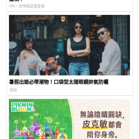
PR・台灣癌症基金會
暑假出遊必帶潮物！口袋型太陽眼鏡帥氣防曬
其他