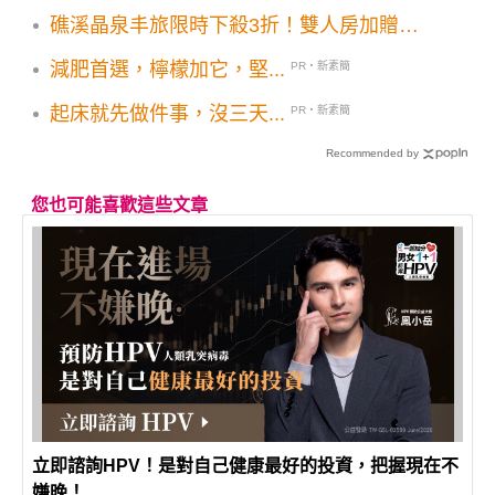
礁溪晶泉丰旅限時下殺3折！雙人房加贈精
緻吃到飽
減肥首選，檸檬加它，堅...
PR・新素簡
起床就先做件事，沒三天...
PR・新素簡
Recommended by
您也可能喜歡這些文章
立即諮詢HPV！是對自己健康最好的投資，把握現在不
嫌晚！