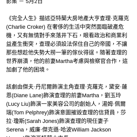
影集 － 5月2日
《完全人生》描述亞特蘭大房地產大亨查理·克羅克
(Charlie Croker) 在奢侈的生活中突然面臨破產危
機，又有無情對手來落井下石，眼看政治和商業利
益產生衝突，查理必須設法保住自己的帝國，不讓
那些想趁他失勢大撈一筆的傢伙得逞。隨著查理的
世界崩潰，他的前妻Martha考慮與檢察官合作，這
加劇了他的困境。
該劇由傑夫·丹尼爾飾演主角查理·克羅克，黛安·蓮
恩(Diane Lane)飾演查理的前妻Martha，劉玉玲
(Lucy Liu)飾演一家美容公司的創始人，湯姆·佩爾
瑞(Tom Pelphrey)飾演意圖摧毀查理的信貸員，莎
拉·瓊斯(Sarah Jones)飾演查理的現任妻子
Serena，威廉·傑克遜·哈波William Jackson