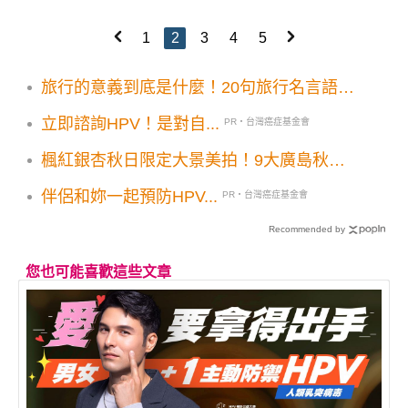
1
2
3
4
5
旅行的意義到底是什麼！20句旅行名言語錄
控必看
立即諮詢HPV！是對自...
PR・台灣癌症基金會
楓紅銀杏秋日限定大景美拍！9大廣島秋季
必訪景點
伴侶和妳一起預防HPV...
PR・台灣癌症基金會
Recommended by
您也可能喜歡這些文章