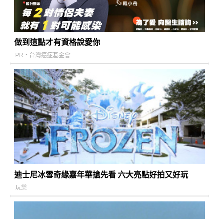
做到這點才有資格說愛你
PR・台灣癌症基金會
迪士尼冰雪奇緣嘉年華搶先看 六大亮點好拍又好玩
玩樂