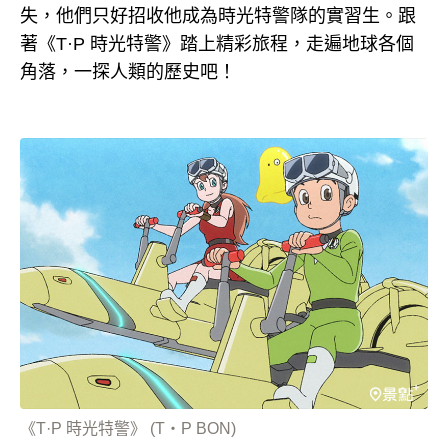
失，他們只好招收他成為時光特警隊的實習生。跟
著《T·P 時光特警》踏上精彩旅程，走遍地球各個
角落，一探人類的歷史吧！
《T·P 時光特警》 (T・P BON)