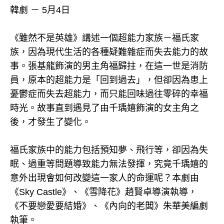
韓劇 － 5月4日
《雖然不是英雄》講述一個超能力家族－福氏家
族，因為現代生活的各種疑難雜症而失去能力的故
事。張基龍飾演的男主角福歸拄，在這一世是消防
員，原本的超能力是「回到過去」，但卻因為患上
憂鬱症而失去超能力，而只能回味過往零碎的幸福
時光。故事直到遇見了由千瑀嬉飾演的女主角之
後，才發生了變化。
福氏家族中的能力包括預知夢、飛行等，卻因為失
眠、過重等問題導致能力無法發揮，究竟千瑀嬉的
意外出現會如何改變這一家人的命運呢？本劇由
《Sky Castle》、《雪降花》趙賢卓導演執導，
《不要戀愛要結婚》、《內向的老闆》朱華美編劇
執筆。