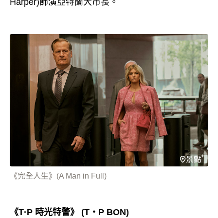
Harper)飾演亞特蘭大市長。
《完全人生》(A Man in Full)
《T·P 時光特警》 (T・P BON)