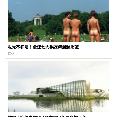
脫光不犯法！全球七大裸體海灘超坦誠
國外