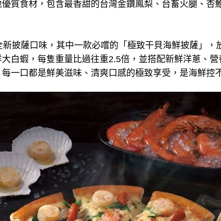
地優質食材，包含最香甜的台灣金鑽鳳梨、台畜火腿、杏
全新披薩口味，其中一款必嚐的「極致干貝海鮮披薩」，
大白蝦，每隻重量比過往重2.5倍，並搭配新鮮洋蔥、
，每一口都是鮮美滋味、清爽口感的極致享受，是海鮮控