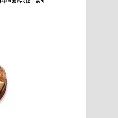
外帶巨無霸披薩，還可