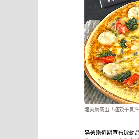
達美樂祭出「極致干貝海
達美樂近期宣布啟動