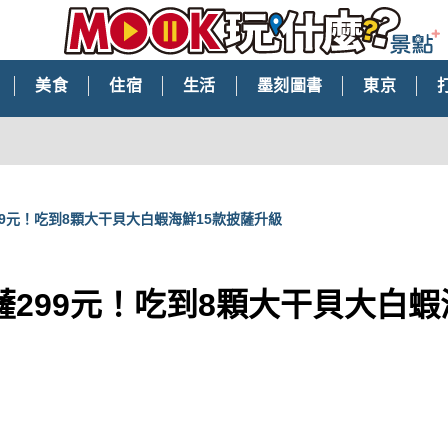
美食
住宿
生活
墨刻圖書
東京
99元！吃到8顆大干貝大白蝦海鮮15款披薩升級
299元！吃到8顆大干貝大白蝦