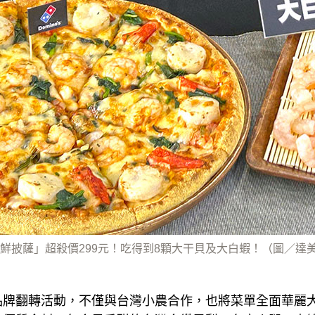
鮮披薩」超殺價299元！吃得到8顆大干貝及大白蝦！（圖／達
品牌翻轉活動，不僅與台灣小農合作，也將菜單全面華麗