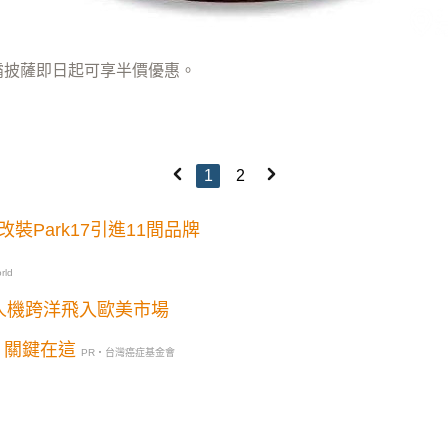
霸披薩即日起可享半價優惠。
1
2
Park17引進11間品牌
rld
人機跨洋飛入歐美市場
？關鍵在這
PR・台灣癌症基金會