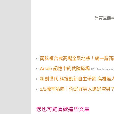
外帶巨無
南科複合式商場全新地標！統一超商改裝
Artale 記憶中的武陵道場
PR・Maplestory Wo
新創世代 科技創新自主研發 高雄無
1/2機率淪陷！你是好男人還是渣男
您也可能喜歡這些文章