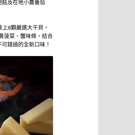
鮑菇及在地小農番茄
放上8顆嚴選大干貝，
營養菠菜、蟹味條，結合
不可錯過的全新口味！