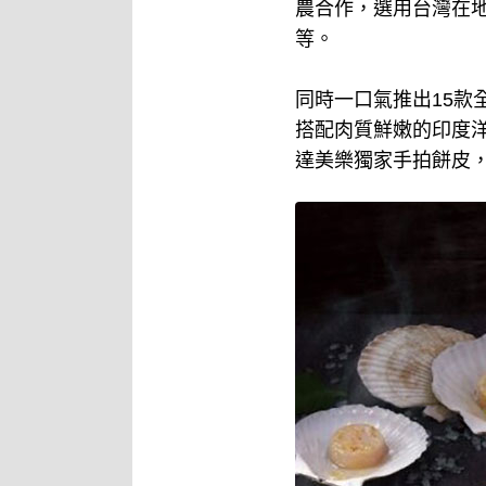
農合作，選用台灣在
等。
同時一口氣推出15款
搭配肉質鮮嫩的印度洋
達美樂獨家手拍餅皮