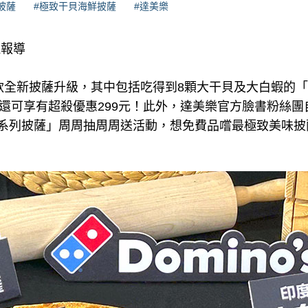
披薩
#極致干貝海鮮披薩
#達美樂
理報導
款全新披薩升級，其中包括吃得到8顆大干貝及大白蝦的
帶還可享有超殺優惠299元！此外，達美樂官方臉書粉絲團
極致系列披薩」周周抽周周送活動，想免費品嚐最極致美味