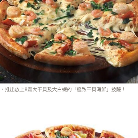
，推出放上8顆大干貝及大白蝦的「極致干貝海鮮」披薩！