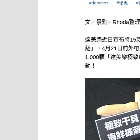
#dominos
#優惠
#
文／景點+ Rhoda整
達美樂近日宣布將15
薩」，4月21日前外
1,000顆「達美樂
動！