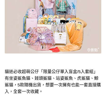
貓迷必收超萌公仔「限量公仔單入盲盒/5入套組」
有坐姿鯊魚貓、錘頭鯊貓、站姿鯊魚、虎鯊貓、鯨
鯊貓，5款隨機出貨，想要一次擁有也能一套直接購
入，全套一次收藏。