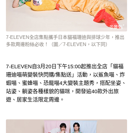
7-ELEVEN全店集點攜手日本貓福珊迪與排球少年，推出
多款周邊粉絲必收！（圖／7-ELEVEN，以下同）
7-ELEVEN自3月20日下午15:00起推出全店「貓福
珊迪喵萌變裝快閃購/集點送」活動，以鯊魚喵、炸
蝦喵、蜜蜂喵、恐龍喵4大變裝主題秀，搭配坐姿、
站姿、躺姿各種樣貌的貓咪，開發逾40款外出旅
遊、居家生活限定周邊。