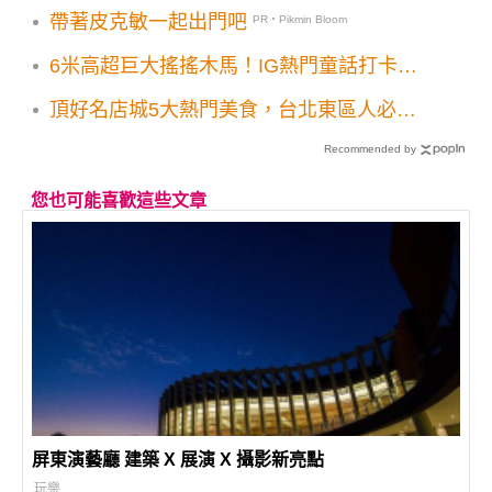
順遊打卡點一次看
帶著皮克敏一起出門吧
PR・Pikmin Bloom
6米高超巨大搖搖木馬！IG熱門童話打卡地
標
頂好名店城5大熱門美食，台北東區人必吃
名單
Recommended by
您也可能喜歡這些文章
屏東演藝廳 建築 X 展演 X 攝影新亮點
玩樂