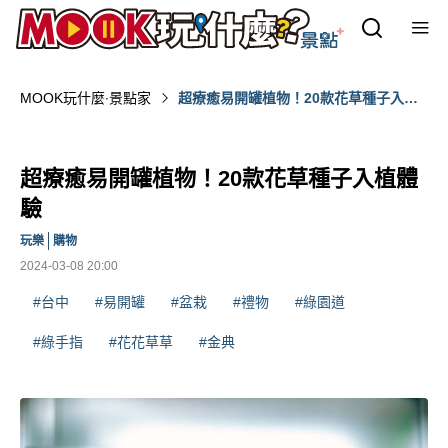
MOOK玩什麼‧景點家
超療癒易開罐植物！20款花草種子入植
體驗
超療癒易開罐植物！20款花草種子入植體
驗
玩樂
購物
2024-03-08 20:00
#台中
#易開罐
#盆栽
#禮物
#綠園道
#綠手指
#花花草草
#金典