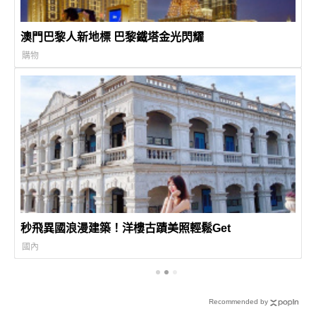
澳門巴黎人新地標 巴黎鐵塔金光閃耀
購物
秒飛異國浪漫建築！洋樓古蹟美照輕鬆Get
國內
Recommended by