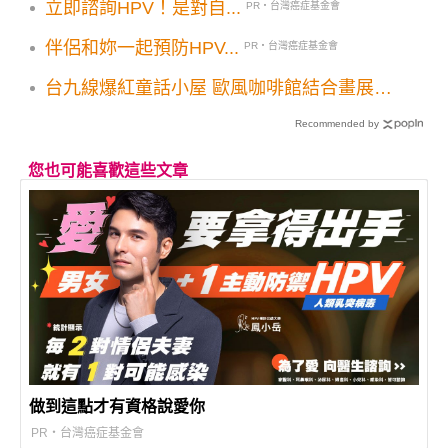
立即諮詢HPV！是對自...
PR・台灣癌症基金會
伴侶和妳一起預防HPV...
PR・台灣癌症基金會
台九線爆紅童話小屋 歐風咖啡館結合畫展開
幕
Recommended by
您也可能喜歡這些文章
做到這點才有資格說愛你
PR・台灣癌症基金會