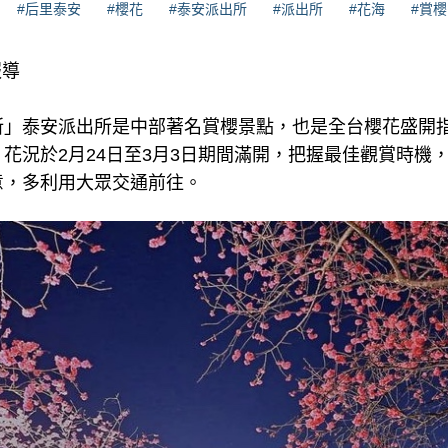
#后里泰安
#櫻花
#泰安派出所
#派出所
#花海
#賞櫻
報導
所」泰安派出所是中部著名賞櫻景點，也是全台櫻花盛開
花況於2月24日至3月3日期間滿開，把握最佳觀賞時機
意，多利用大眾交通前往。