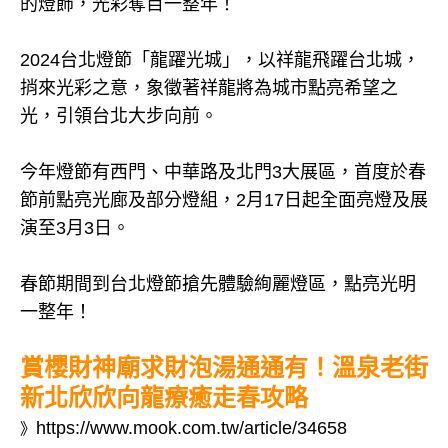
的燈飾，光彩奪目一整年！
2024台北燈節「龍躍光城」，以祥龍飛躍台北城，
捎來光彩之意，象徵著祥龍將為城市點亮希望之
光，引領台北大步向前。
今年燈節有西門、中華路及北門3大展區，首度於春
節前點亮光廊及部分燈組，2月17日起全面亮燈及展
演至3月3日。
春節期間到台北燈節搶先體驗絢麗燈區，點亮光明
一整年！
賞櫻財神廟求財泡湯通通有！溫泉老街
新北欣欣向龍療癒走春攻略
https://www.mook.com.tw/article/34658
》