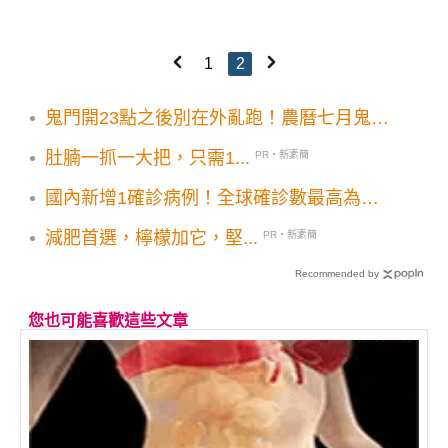
1
2
鬼門開23點之後別在外亂跑！農曆七月鬼月
22大禁忌要注意
肚腩一抓一大把，只需1...
PR・新素簡
國內新增1確診病例！全球確診數最高為美
國270萬人
減肥首選，檸檬加它，堅...
PR・新素簡
Recommended by
您也可能喜歡這些文章