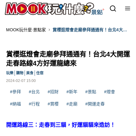
MOOK玩什麼‧景點家
賞櫻逛燈會走廟參拜通通有！台北4大開
運走春路線4方好運龍總來
賞櫻逛燈會走廟參拜通通有！台北4大開運
走春路線4方好運龍總來
玩樂
購物
美食
住宿
2024-02-07 15:00
#參拜
#台北
#招財
#新年
#景點
#燈會
#納福
#行程
#賞櫻
#走廟
#開運走春
開運路線三：走春到三貓，好運貓貓來造訪！