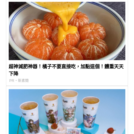
超神減肥神器！橘子不要直接吃，加點這個！體重天天
下降
PR・新素簡