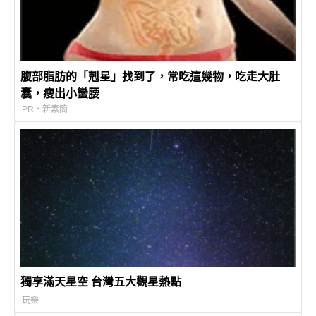
腹部脂肪的「剋星」找到了，常吃這幾物，吃走大肚
囊，瘦出小蠻腰
PR・新素簡
獨享滿天星空 台灣五大觀星熱點
玩樂