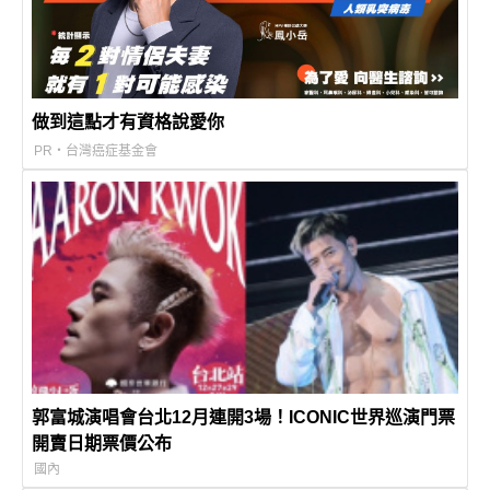
做到這點才有資格說愛你
PR・台灣癌症基金會
郭富城演唱會台北12月連開3場！ICONIC世界巡演門票
開賣日期票價公布
國內