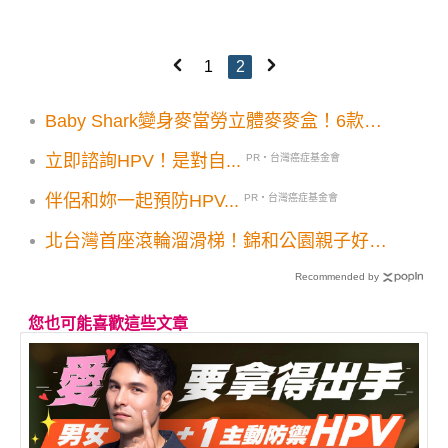
1
2
Baby Shark變身麥當勞立體麥麥盒！6款鯊
魚寶寶讀本免費送
立即諮詢HPV！是對自...
PR・台灣癌症基金會
伴侶和妳一起預防HPV...
PR・台灣癌症基金會
北台灣首座滾輪溜滑梯！錦和公園親子好去
處
Recommended by
您也可能喜歡這些文章