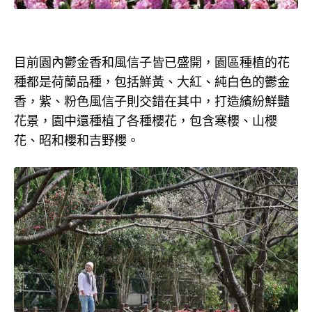
目前園內鬱金香和風信子皆已盛開，園區種植的花
種都是荷蘭品種，包括鮮黃、大紅、純白色的鬱金
香，紫、粉色風信子則交錯在其中，打造繽紛鮮豔
花景，園中還種植了各種櫻花，包含寒櫻、山櫻
花、昭和櫻和吉野櫻。