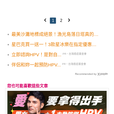
1
2
最美沙灘地標成絕景！漁光島落日塔真的拆
了
星巴克買一送一！3款星冰樂在指定優惠飲
品名單之列
立即諮詢HPV！是對自...
PR・台灣癌症基金會
伴侶和妳一起預防HPV...
PR・台灣癌症基金會
Recommended by
您也可能喜歡這些文章