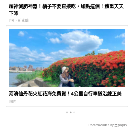
超神減肥神器！橘子不要直接吃，加點這個！體重天天
下降
PR・新素簡
河濱仙丹花火紅花海免費賞！4公里自行車道沿線正美
國內
Recommended by