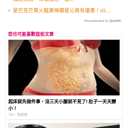
星巴克芒果火龍果檸檬星沁爽有優惠！IG粉
紅打卡潮全新粉彩杯上市
Recommended by
您也可能喜歡這些文章
起床就先做件事，沒三天小腹就不見了! 肚子一天天變
小！
PR・新素簡