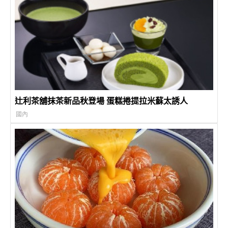
辻利茶舖抹茶新品秋登場 蛋糕捲提拉米蘇太誘人
國內