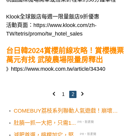
Klook全球飯店每週一限量飯店9折優惠
活動頁面：https://www.klook.com/zh-
TW/tetris/promo/tw_hotel_sales
台日韓2024賞櫻前線攻略！賞櫻機票
萬元有找 武陵農場限量房釋出
https://www.mook.com.tw/article/34340
》
1
2
COMEBUY荔枝系列聯動人氣遊戲！崩壞星
穹鐵道限量周邊贈送辦法公布
肚腩一抓一大把，只需1...
PR・新素簡
減肥首選，檸檬加它，堅...
PR・新素簡