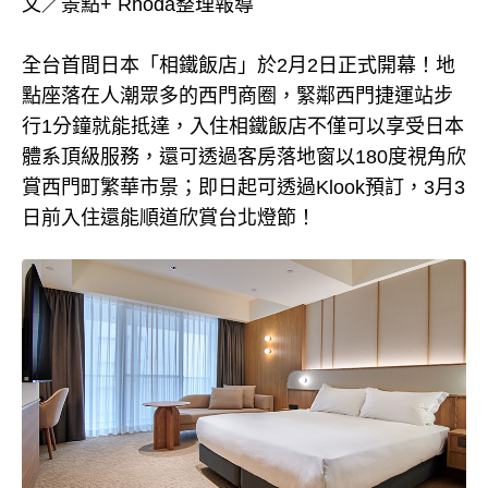
文／景點+ Rhoda整理報導
全台首間日本「相鐵飯店」於2月2日正式開幕！地
點座落在人潮眾多的西門商圈，緊鄰西門捷運站步
行1分鐘就能抵達，入住相鐵飯店不僅可以享受日本
體系頂級服務，還可透過客房落地窗以180度視角欣
賞西門町繁華市景；即日起可透過Klook預訂，3月3
日前入住還能順道欣賞台北燈節！