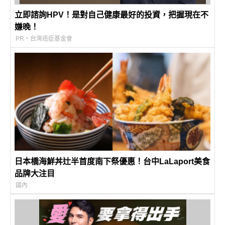
立即諮詢HPV！是對自己健康最好的投資，把握現在不
嫌晚！
PR・台灣癌症基金會
日本橋海鮮丼辻半首度南下祭優惠！台中LaLaport美食
品牌大注目
國內