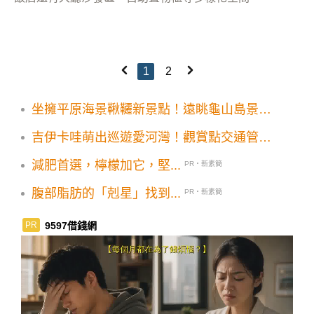
1
2
坐擁平原海景鞦韆新景點！遠眺龜山島景觀
步道茶園山景一起賞
吉伊卡哇萌出巡遊愛河灣！觀賞點交通管制
小提燈領取必看
減肥首選，檸檬加它，堅...
PR・新素簡
腹部脂肪的「剋星」找到...
PR・新素簡
9597借錢網
PR