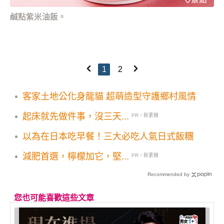
鹹點紫米油飯。
1
2
客家土地公化身龍貓 超萌造型守護鄉村風情
起床就先做件事，沒三天...
PR・新素簡
以為在日本吃早餐！三大必吃人氣日式飯糰
減肥首選，檸檬加它，堅...
PR・新素簡
Recommended by
您也可能喜歡這些文章