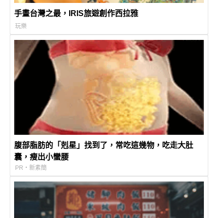
手畫台灣之最，IRIS旅遊創作西拉雅
玩樂
腹部脂肪的「剋星」找到了，常吃這幾物，吃走大肚
囊，瘦出小蠻腰
PR・新素簡