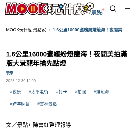
MOOK玩什麼‧景點家
1.6公里16000盞繽紛燈籠海！夜間美拍
滿版大景龍年搶先點燈
1.6公里16000盞繽紛燈籠海！夜間美拍滿
版大景龍年搶先點燈
玩樂
2023-12-30 12:00
#夜景
#太平老街
#打卡
#拍照
#燈籠海
#跨年晚會
#雲林景點
文／景點+ 陳書虹整理報導