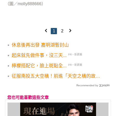
（圖／molly888666）
1
2
休息後再出發 嘉明湖暫封山
起床就先做件事，沒三天...
PR・新素簡
檸檬搭配它，臉上斑點全...
PR・新素簡
征服南投五大空橋！前進「天空之橋的故
鄉」
Recommended by
您也可能喜歡這些文章