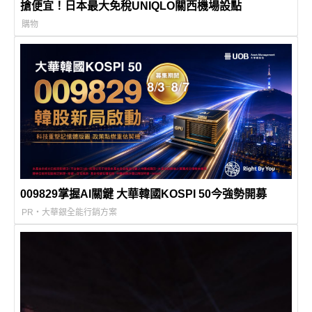
搶便宜！日本最大免稅UNIQLO關西機場設點
購物
009829掌握AI關鍵 大華韓國KOSPI 50今強勢開募
PR・大華銀全能行銷方案