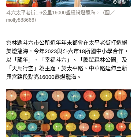
斗六太平老街1.6公里16000盞繽紛燈籠海。（圖／
molly888666）
雲林縣斗六市公所近年年末都會在太平老街打造絕
美燈籠海，今年2023與斗六市18所國中小學合作，
以「龍年」、「幸福斗六」、「膨鼠森林公園」及
「天馬行空」為主題，於太平路、中華路延伸至新
興宮路段點亮16000盞燈籠海。