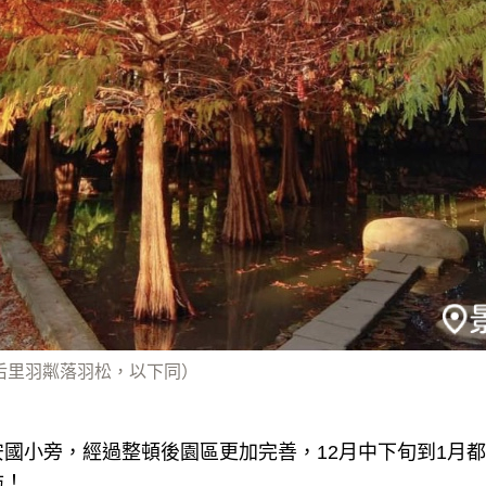
泰安后里羽粼落羽松，以下同）
國小旁，經過整頓後園區更加完善，12月中下旬到1月
訪！