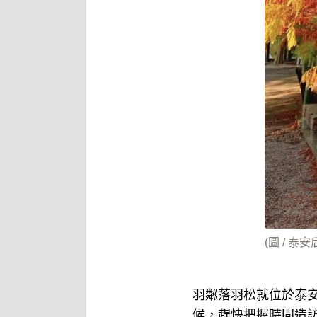
(圖 / 
羽粼落羽松就位於泰安
候，趕快把握時間造