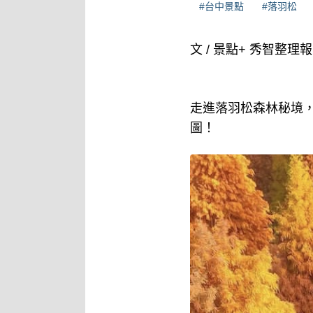
#台中景點
#落羽松
文 / 景點+ 秀智整理
走進落羽松森林秘境
圖！