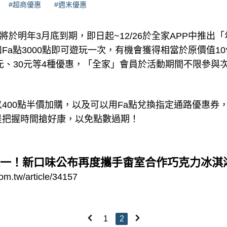
#超商優惠
#週末優惠
將於明年3月底到期，即日起~12/26於全家APP中推出
Fa點3000點即可遊玩一次，有機會獲得相當於原價值10
5元、30元等4種優惠，「全家」會員於活動期間不限參與
400點半價加購，以及可以用Fa點兌換指定通路優惠券，
是把握時間搶好康，以免點數過期！
一！新口味公布再度攜手畬室合作巧克力冰淇
om.tw/article/34157
1
2