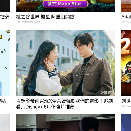
錄控必
楓之谷世界 楓星 阿里山開放
Ar
PR・Maplestory World
PR・Mapl
費貼
百想影帝南宮珉X全余贇韓劇我們的電影！追劇
創世
看片Disney+ 6月份強片推薦
PR・Mapl