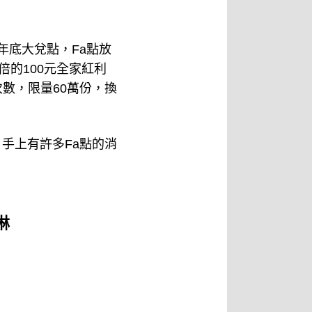
「年底大兌點，Fa點放
倍的100元全家紅利
次數，限量60萬份，換
手上有許多Fa點的消
淋