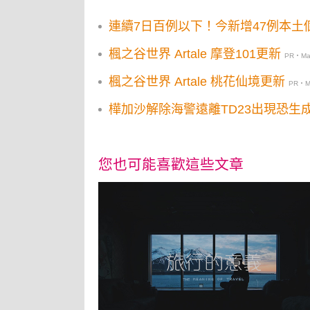
連續7日百例以下！今新增47例本土
楓之谷世界 Artale 摩登101更新
PR・Map
楓之谷世界 Artale 桃花仙境更新
PR・Ma
樺加沙解除海警遠離TD23出現恐
您也可能喜歡這些文章