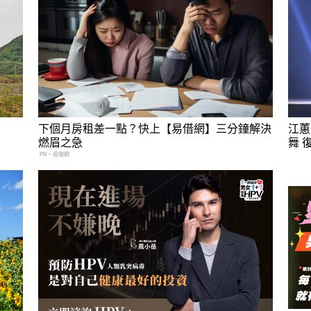
下個月房租差一點？快上【易借網】三分鐘解決
江蕙
燃眉之急
舞 
PR・易借網