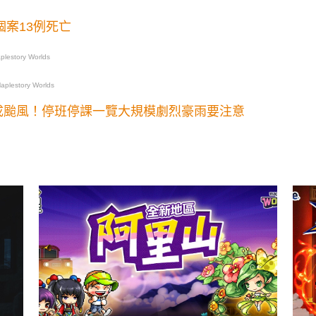
個案13例死亡
lestory Worlds
plestory Worlds
生成颱風！停班停課一覽大規模劇烈豪雨要注意