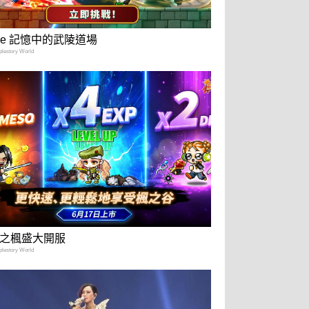
tale 記憶中的武陵道場
estory World
之楓盛大開服
estory World